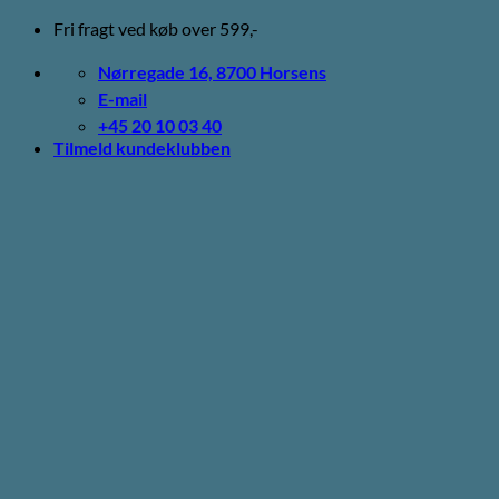
Fortsæt
Fri fragt ved køb over 599,-
til
indhold
Nørregade 16, 8700 Horsens
E-mail
+45 20 10 03 40
Tilmeld kundeklubben