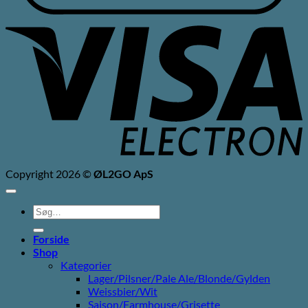
V
E
Copyright 2026 ©
ØL2GO ApS
Søg
efter:
Forside
Shop
Kategorier
Lager/Pilsner/Pale Ale/Blonde/Gylden
Weissbier/Wit
Saison/Farmhouse/Grisette