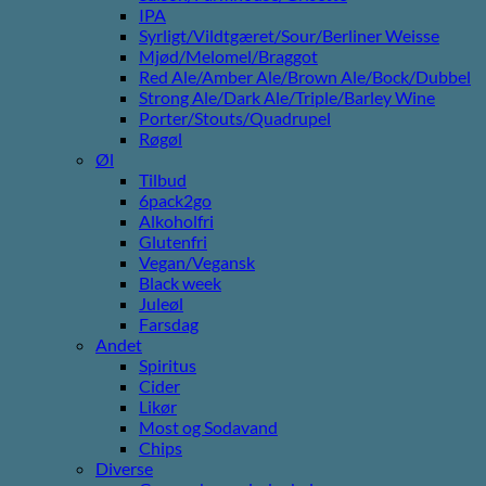
IPA
Syrligt/Vildtgæret/Sour/Berliner Weisse
Mjød/Melomel/Braggot
Red Ale/Amber Ale/Brown Ale/Bock/Dubbel
Strong Ale/Dark Ale/Triple/Barley Wine
Porter/Stouts/Quadrupel
Røgøl
Øl
Tilbud
6pack2go
Alkoholfri
Glutenfri
Vegan/Vegansk
Black week
Juleøl
Farsdag
Andet
Spiritus
Cider
Likør
Most og Sodavand
Chips
Diverse