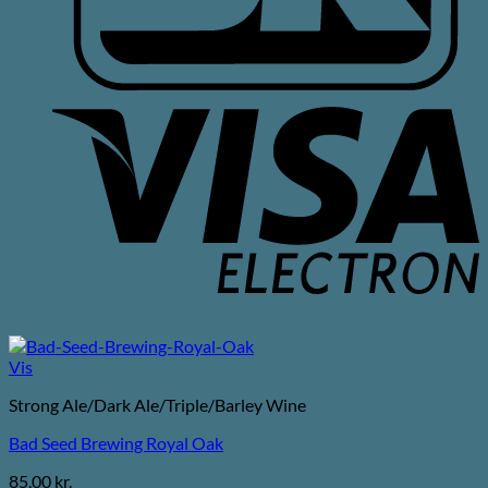
V
E
Vis
Strong Ale/Dark Ale/Triple/Barley Wine
Bad Seed Brewing Royal Oak
85,00
kr.