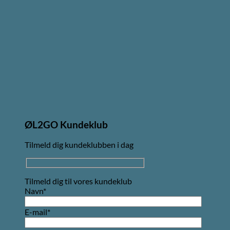
ØL2GO Kundeklub
Tilmeld dig kundeklubben i dag
Tilmeld dig til vores kundeklub
Navn*
E-mail*