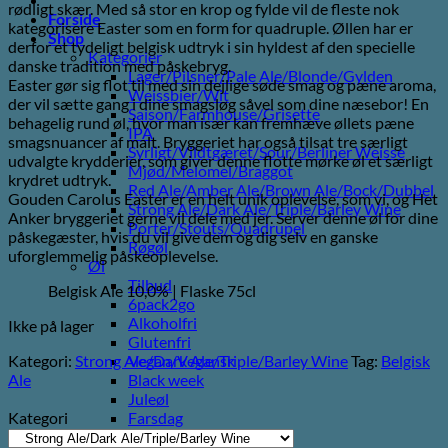
rødligt skær. Med så stor en krop og fylde vil de fleste nok
Forside
kategorisere Easter som en form for quadruple. Øllen har er
Shop
derfor et tydeligt belgisk udtryk i sin hyldest af den specielle
Kategorier
danske tradition med påskebryg.
Lager/Pilsner/Pale Ale/Blonde/Gylden
Easter gør sig flot til med sin dejlige søde smag og pæne aroma,
Weissbier/Wit
der vil sætte gang i dine smagsløg såvel som dine næsebor! En
Saison/Farmhouse/Grisette
behagelig rund øl, hvor man især kan fremhæve øllets pæne
IPA
smagsnuancer af malt. Bryggeriet har også tilsat tre særligt
Syrligt/Vildtgæret/Sour/Berliner Weisse
udvalgte krydderier, som giver denne flotte mørke øl et særligt
Mjød/Melomel/Braggot
krydret udtryk.
Red Ale/Amber Ale/Brown Ale/Bock/Dubbel
Gouden Carolus Easter er en helt unik oplevelse, som vi, og Het
Strong Ale/Dark Ale/Triple/Barley Wine
Anker bryggeriet gerne vil dele med jer. Server denne øl for dine
Porter/Stouts/Quadrupel
påskegæster, hvis du vil give dem og dig selv en ganske
Røgøl
uforglemmelig påskeoplevelse.
Øl
Tilbud
Belgisk Ale 10,0% | Flaske 75cl
6pack2go
Alkoholfri
Ikke på lager
Glutenfri
Kategori:
Strong Ale/Dark Ale/Triple/Barley Wine
Tag:
Belgisk
Vegan/Vegansk
Ale
Black week
Juleøl
Kategori
Farsdag
Andet