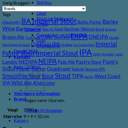
Spiritus
Vælg Bryggeri
Cider
Likør
Tags
Most og Sodavand
BA Imperial Stout
Barley
Baltic Porter
Alkoholfri
Chips
Wine
Barleywine
Berliner Weisse
Diverse
Barrel Aged
Bock
Braggot
DIPA
Gaveæsker og indpakning
DNEIPA
Brown Ale
Cider
Dark Ale
Chokolade
Double
Glas
Imperial
Gin
Hazy IPA
Mash Imperial Stout
Hindbær
Ice Cream Sour
Ølsmagning
IPA
Om ØL2GO
Imperial Stout
Pastry Stout
Kaffe
Kirsebær
Lager
Kontakt
NEIPA
Pastry
NEDIPA
Pastry Sour
Lambic
Pale Ale
Kurv /
0,00
kr.
Stout
Porter
Quadrupel
Pilsner
Saison
Session IPA
Stout
Sour
Smoothie Sour
TIPA
West Coast
Vanilje
Wild Ale
IPA
Æble cider
Yderligere information
Brand
Ingen varer i kurven.
Vægt
1500 g
Tilbage til shoppen
Størrelse
9 × 9 × 32 cm
Kasse
+