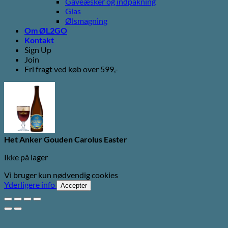
Gaveæsker og indpakning
Glas
Ølsmagning
Om ØL2GO
Kontakt
Sign Up
Join
Fri fragt ved køb over 599,-
Het Anker Gouden Carolus Easter
Ikke på lager
Vi bruger kun nødvendig cookies
Yderligere info
Accepter