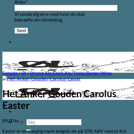
Alder*
Vi sende dig en e-mail hvor du skal
bekræfte din tilmelding
Forside
/
Øl
/
Strong Ale/Dark Ale/Triple/Barley Wine
Het Anker Gouden Carolus
Easter
89,00
kr.
Søg
efter:
Easter er en mægtig mørk belgisk ale på 10% ABV med et fint