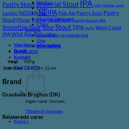
IPA
Spiritus
Imperial Stout
Pastry Stout
Kaffe
Kirsebær
Lager
Cider
NEIPA
Pastry
NEDIPA
Pastry Sour
Lambic
Pale Ale
Likør
Most og Sodavand
Stout
Porter
Quadrupel
Pilsner
Saison
Session IPA
Chips
Stout
Sour
Smoothie Sour
TIPA
West Coast
Vanilje
Diverse
Wild Ale
IPA
Æble cider
Gaveæsker og indpakning
Glas
Yderligere information
Ølsmagning
Brand
Om ØL2GO
Kontakt
Vægt
550 g
Kurv /
0,00
kr.
Størrelse
7,5 × 7,5 × 15 cm
Brand
Grauballe Bryghus (DK)
Ingen varer i kurven.
Tilbage til shoppen
Relaterede varer
Kasse
+