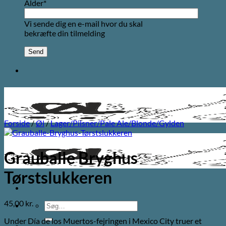
Alder*
Vi sende dig en e-mail hvor du skal
bekræfte din tilmelding
Forside
/
Øl
/
Lager/Pilsner/Pale Ale/Blonde/Gylden
Grauballe Bryghus
Tørstslukkeren
45,00
kr.
Søg
efter:
Under Día de los Muertos-fejringen i Mexico City truer et