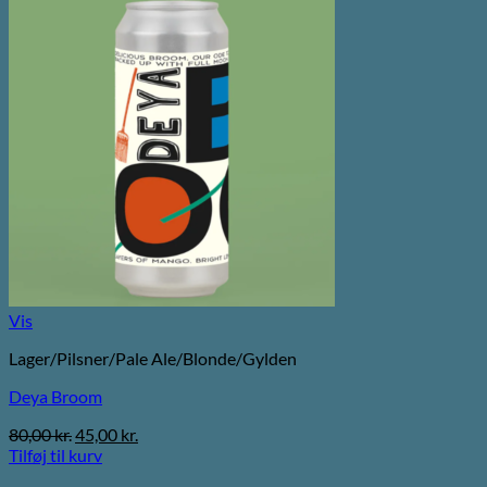
Vis
Lager/Pilsner/Pale Ale/Blonde/Gylden
Deya Broom
Den
Den
80,00
kr.
45,00
kr.
oprindelige
aktuelle
Tilføj til kurv
pris
pris