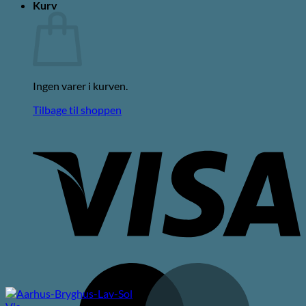
Kurv
Ingen varer i kurven.
Tilbage til shoppen
V
M