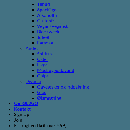
Tilbud
6pack2go
Alkoholfri
Glutenfri
Vegan/Vegansk
Black week
Juleøl
Farsdag
Andet
Spiritus
Cider
Likør
Most og Sodavand
Chips
Diverse
Gaveæsker og indpakning
Glas
Ølsmagning
Om ØL2GO
Kontakt
Sign Up
Join
Fri fragt ved køb over 599,-