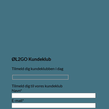
ØL2GO Kundeklub
Tilmeld dig kundeklubben i dag
Tilmeld dig til vores kundeklub
Navn*
E-mail*