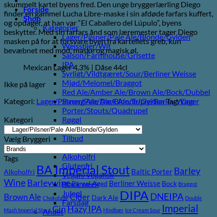
skummelt kartel byens fred. Den unge bryggerlærling Diego
Forside
finder en gammel Lucha Libre-maske i sin afdøde farfars kuffert,
Shop
og opdager, at han var “El Caballero del Lúpulo”, byens
Kategorier
beskytter. Med sin farfars ånd som læremester tager Diego
Lager/Pilsner/Pale Ale/Blonde/Gylden
masken på for at forsvare byen fra kartellets greb, kun
Weissbier/Wit
bevæbnet med mod, maske og magisk øl.
Saison/Farmhouse/Grisette
IPA
Mexican Lager 4,3% | Dåse 44cl
Syrligt/Vildtgæret/Sour/Berliner Weisse
Mjød/Melomel/Braggot
Ikke på lager
Red Ale/Amber Ale/Brown Ale/Bock/Dubbel
Kategori:
Lager/Pilsner/Pale Ale/Blonde/Gylden
Tag:
Lager
Strong Ale/Dark Ale/Triple/Barley Wine
Porter/Stouts/Quadrupel
Kategori
Røgøl
Øl
Tilbud
Vælg Bryggeri
6pack2go
Alkoholfri
Tags
Glutenfri
BA Imperial Stout
Barley
Baltic Porter
Alkoholfri
Vegan/Vegansk
Wine
Barleywine
Berliner Weisse
Black week
Barrel Aged
Bock
Braggot
DIPA
Juleøl
DNEIPA
Brown Ale
Cider
Dark Ale
Chokolade
Double
Farsdag
Imperial
Gin
Hazy IPA
Mash Imperial Stout
Hindbær
Ice Cream Sour
Andet