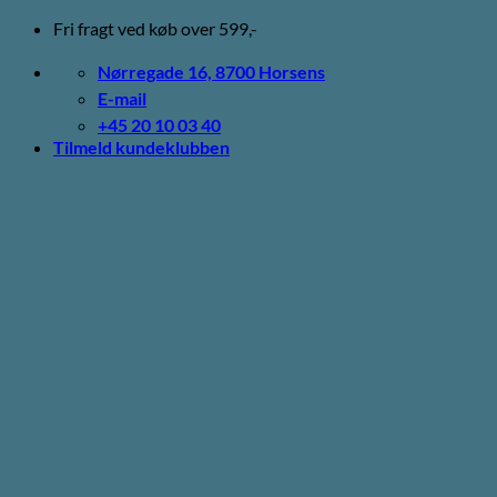
Fortsæt
Fri fragt ved køb over 599,-
til
indhold
Nørregade 16, 8700 Horsens
E-mail
+45 20 10 03 40
Tilmeld kundeklubben