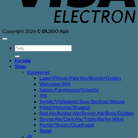
Copyright 2026 ©
ØL2GO ApS
Søg
efter:
Forside
Shop
Kategorier
Lager/Pilsner/Pale Ale/Blonde/Gylden
Weissbier/Wit
Saison/Farmhouse/Grisette
IPA
Syrligt/Vildtgæret/Sour/Berliner Weisse
Mjød/Melomel/Braggot
Red Ale/Amber Ale/Brown Ale/Bock/Dubbel
Strong Ale/Dark Ale/Triple/Barley Wine
Porter/Stouts/Quadrupel
Røgøl
Øl