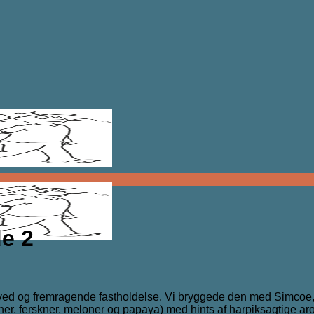
de 2
 hoved og fremragende fastholdelse. Vi bryggede den med Simc
er, ferskner, meloner og papaya) med hints af harpiksagtige ar