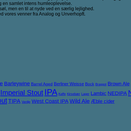
dig en samlet intens humleoplevelse.
øl, men en til at nyde ved en særlig lejlighed.
d vores venner fra Analog og Unverhopft.
ne
Barleywine
Brown Ale
Berliner Weisse
Barrel Aged
Bock
Braggot
IPA
Imperial Stout
NEDIPA
Lambic
Kaffe
Kirsebær
Lager
out
TIPA
West Coast IPA
Wild Ale
Æble cider
Vanilje