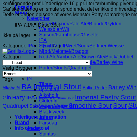
kornlignende profil. Yderligere 16 g pr. liter tørhumling giver 
46,00 kr..
25,00 kr..
Forside
Ganske bitter og en smule sprudlende, det er ikke din hverdags
Shop
Dette er anden episode af vores Monster Party-samarbejde me
Kategorier
Lager/Pilsner/Pale Ale/Blonde/Gylden
IPA 7,1% | Dåse 33cl
Weissbier/Wit
Saison/Farmhouse/Grisette
Ikke på lager
IPA
Kategorier:
IPA
,
Tilbud
Tag:
IPA
Syrligt/Vildtgæret/Sour/Berliner Weisse
Mjød/Melomel/Braggot
Kategori
Red Ale/Amber Ale/Brown Ale/Bock/Dubbel
Strong Ale/Dark Ale/Triple/Barley Wine
Porter/Stouts/Quadrupel
Vælg Bryggeri
Røgøl
Øl
Tags
Tilbud
BA Imperial Stout
Barley Wi
Baltic Porter
Alkoholfri
6pack2go
Alkoholfri
Imperial Pastry Stout
Gin
Hazy IPA
Hindbær
Ice Cream Sour
Glutenfri
St
Smoothie Sour
Sour
Quadrupel
Saison
Vegan/Vegansk
Session IPA
Black week
Yderligere information
Juleøl
Brand
Farsdag
Info om dato øl
Andet
Spiritus