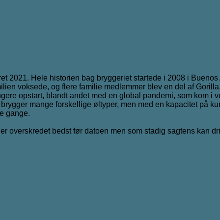
råret 2021. Hele historien bag bryggeriet startede i 2008 i Buenos
lien voksede, og flere familie medlemmer blev en del af Gorilla
længere opstart, blandt andet med en global pandemi, som kom i ve
 brygger mange forskellige øltyper, men med en kapacitet på kun
re gange.
e er overskredet bedst før datoen men som stadig sagtens kan dr