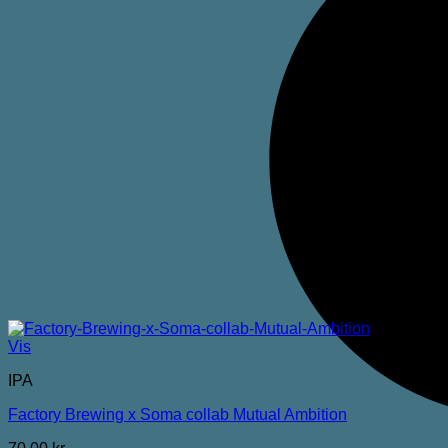
Vis
IPA
Factory Brewing x Soma collab Mutual Ambition