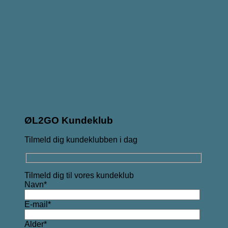
ØL2GO Kundeklub
Tilmeld dig kundeklubben i dag
Tilmeld dig til vores kundeklub
Navn*
E-mail*
Alder*