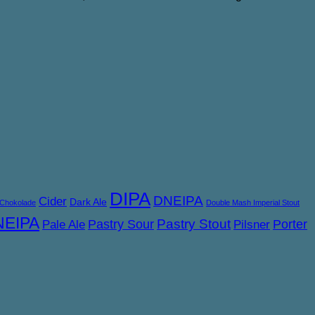
DIPA
DNEIPA
Cider
Dark Ale
Chokolade
Double Mash Imperial Stout
NEIPA
Pastry Sour
Pastry Stout
Porter
Pale Ale
Pilsner