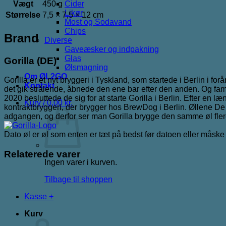
Vægt
450 g
Cider
Likør
Størrelse
7,5 × 7,5 × 12 cm
Most og Sodavand
Chips
Brand
Diverse
Gaveæsker og indpakning
Glas
Gorilla (DE)
Ølsmagning
Om ØL2GO
Gorilla er et nyt bryggeri i Tyskland, som startede i Berlin i fo
Kontakt
det gik strålende, åbnede den ene bar efter den anden. Og fami
2020 besluttede de sig for at starte Gorilla i Berlin. Efter en 
Kurv /
0,00
kr.
kontraktbryggeri, der brygger hos BrewDog i Berlin. Øllene De
adgangen, og derfor ser man Gorilla brygge den samme øl fle
Dato øl er øl som enten er tæt på bedst før datoen eller måsk
Relaterede varer
Ingen varer i kurven.
Tilbage til shoppen
Kasse
+
Kurv