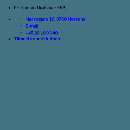
Fortsæt
Fri fragt ved køb over 599,-
til
indhold
Nørregade 16, 8700 Horsens
E-mail
+45 20 10 03 40
Tilmeld kundeklubben