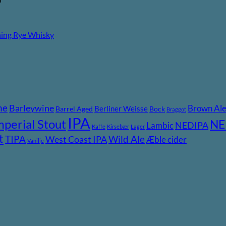
ning Rye Whisky
ne
Barleywine
Brown Al
Berliner Weisse
Barrel Aged
Bock
Braggot
IPA
mperial Stout
NE
NEDIPA
Lambic
Kaffe
Kirsebær
Lager
t
TIPA
Wild Ale
West Coast IPA
Æble cider
Vanilje