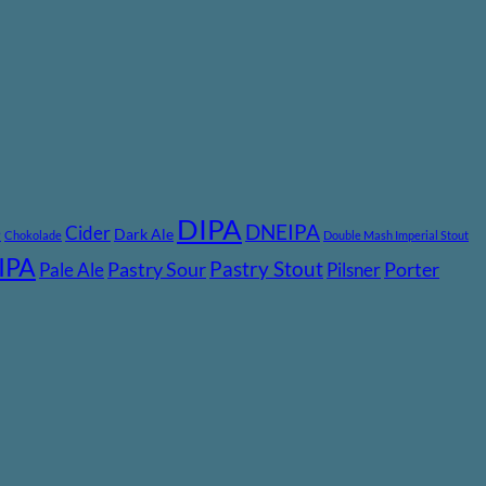
DIPA
DNEIPA
e
Cider
Dark Ale
Chokolade
Double Mash Imperial Stout
IPA
Pastry Stout
Pastry Sour
Porter
Pale Ale
Pilsner