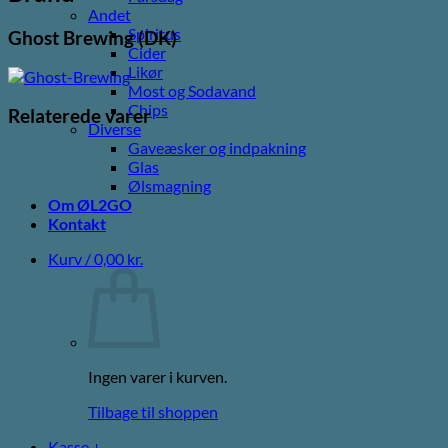
Andet
Spiritus
Ghost Brewing (DK)
Cider
Likør
Most og Sodavand
Chips
Relaterede varer
Diverse
Gaveæsker og indpakning
Glas
Ølsmagning
Om ØL2GO
Kontakt
Kurv /
0,00
kr.
Ingen varer i kurven.
Tilbage til shoppen
Kasse
+