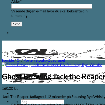
Alder*
Vi sende dig en e-mail hvor du skal bekræfte din
tilmelding
Forside
/
Øl
/
Porter/Stouts/Quadrupel
Ghost Brewing Jack the Reape
160,00
kr.
‘Jack The Reaper’ fadlagret i 12 måneder på Stauning Rye Whisk
Søg
BA Imperial Stout Stauning Rye Whisky 11,0% | Flaske 75c