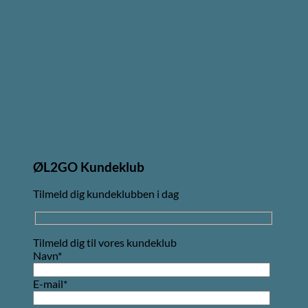
ØL2GO Kundeklub
Tilmeld dig kundeklubben i dag
Tilmeld dig til vores kundeklub
Navn*
E-mail*