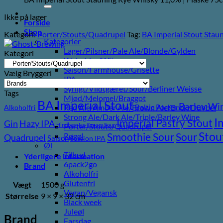
efter:
Ikke på lager
Forside
Shop
Kategori:
Porter/Stouts/Quadrupel
Tag:
BA Imperial Stout Stau
Kategorier
Lager/Pilsner/Pale Ale/Blonde/Gylden
Kategori
Weissbier/Wit
Saison/Farmhouse/Grisette
Vælg Bryggeri
IPA
Syrligt/Vildtgæret/Sour/Berliner Weisse
Tags
Mjød/Melomel/Braggot
BA Imperial Stout
Barley Wi
Baltic Porter
Red Ale/Amber Ale/Brown Ale/Bock/Dubbel
Alkoholfri
Strong Ale/Dark Ale/Triple/Barley Wine
I
Imperial Pastry Stout
Gin
Hazy IPA
Hindbær
Ice Cream Sour
Porter/Stouts/Quadrupel
Stou
Sour
Smoothie Sour
Røgøl
Quadrupel
Saison
Session IPA
Øl
Tilbud
Yderligere information
6pack2go
Brand
Alkoholfri
Glutenfri
Vægt
1500 g
Vegan/Vegansk
Størrelse
9 × 9 × 32 cm
Black week
Juleøl
Brand
Farsdag