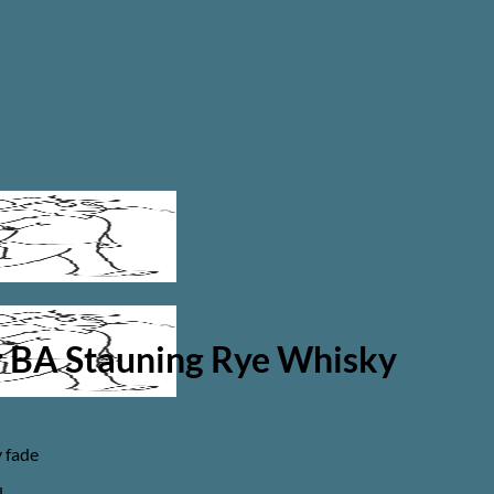
r BA Stauning Rye Whisky
y fade
l