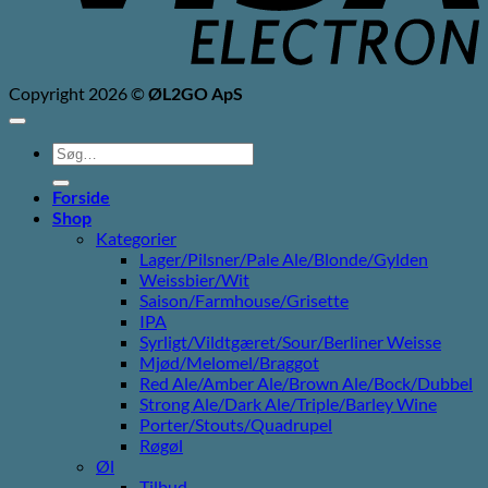
Copyright 2026 ©
ØL2GO ApS
Søg
efter:
Forside
Shop
Kategorier
Lager/Pilsner/Pale Ale/Blonde/Gylden
Weissbier/Wit
Saison/Farmhouse/Grisette
IPA
Syrligt/Vildtgæret/Sour/Berliner Weisse
Mjød/Melomel/Braggot
Red Ale/Amber Ale/Brown Ale/Bock/Dubbel
Strong Ale/Dark Ale/Triple/Barley Wine
Porter/Stouts/Quadrupel
Røgøl
Øl
Tilbud