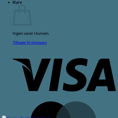
Kurv
Ingen varer i kurven.
Tilbage til shoppen
V
M