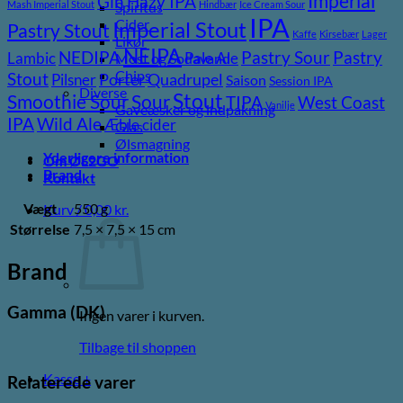
Imperial
Gin
Hazy IPA
Mash Imperial Stout
Hindbær
Ice Cream Sour
Spiritus
IPA
Cider
Imperial Stout
Pastry Stout
Kaffe
Kirsebær
Lager
Likør
NEIPA
Pastry
NEDIPA
Pastry Sour
Lambic
Pale Ale
Most og Sodavand
Chips
Stout
Pilsner
Porter
Quadrupel
Saison
Session IPA
Diverse
Stout
Sour
Smoothie Sour
TIPA
West Coast
Vanilje
Gaveæsker og indpakning
Wild Ale
IPA
Æble cider
Glas
Ølsmagning
Yderligere information
Om ØL2GO
Brand
Kontakt
Vægt
550 g
Kurv /
0,00
kr.
Størrelse
7,5 × 7,5 × 15 cm
Brand
Gamma (DK)
Ingen varer i kurven.
Tilbage til shoppen
Kasse
+
Relaterede varer