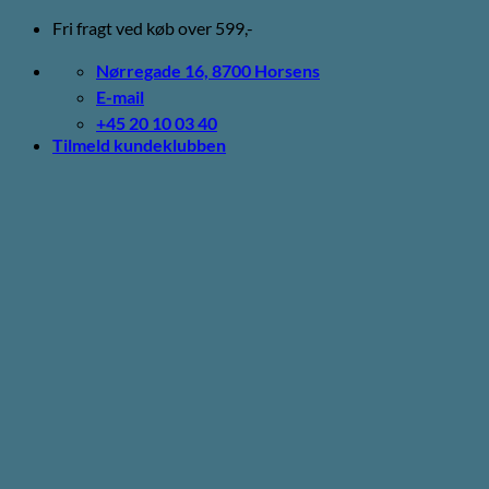
Fortsæt
Fri fragt ved køb over 599,-
til
indhold
Nørregade 16, 8700 Horsens
E-mail
+45 20 10 03 40
Tilmeld kundeklubben