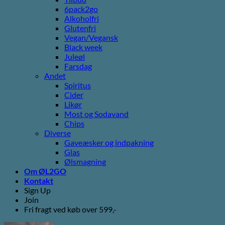
6pack2go
Alkoholfri
Glutenfri
Vegan/Vegansk
Black week
Juleøl
Farsdag
Andet
Spiritus
Cider
Likør
Most og Sodavand
Chips
Diverse
Gaveæsker og indpakning
Glas
Ølsmagning
Om ØL2GO
Kontakt
Sign Up
Join
Fri fragt ved køb over 599,-