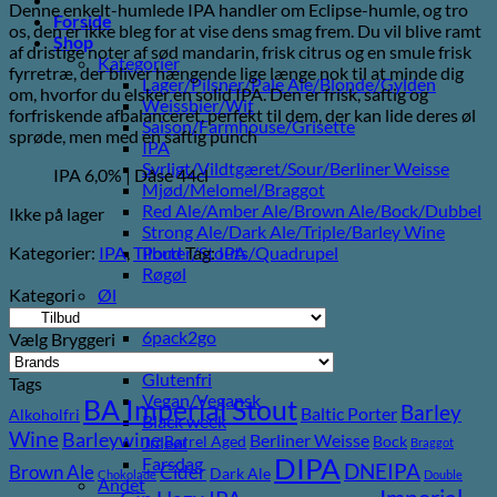
Denne enkelt-humlede IPA handler om Eclipse-humle, og tro
pris
pris
Forside
os, den er ikke bleg for at vise dens smag frem. Du vil blive ramt
var:
er:
Shop
af dristige noter af sød mandarin, frisk citrus og en smule frisk
55,00 kr..
50,00 kr..
Kategorier
fyrretræ, der bliver hængende lige længe nok til at minde dig
Lager/Pilsner/Pale Ale/Blonde/Gylden
om, hvorfor du elsker en solid IPA. Den er frisk, saftig og
Weissbier/Wit
forfriskende afbalanceret, perfekt til dem, der kan lide deres øl
Saison/Farmhouse/Grisette
sprøde, men med en saftig punch
IPA
Syrligt/Vildtgæret/Sour/Berliner Weisse
IPA 6,0% | Dåse 44cl
Mjød/Melomel/Braggot
Red Ale/Amber Ale/Brown Ale/Bock/Dubbel
Ikke på lager
Strong Ale/Dark Ale/Triple/Barley Wine
Kategorier:
IPA
,
Tilbud
Tag:
IPA
Porter/Stouts/Quadrupel
Røgøl
Kategori
Øl
Tilbud
6pack2go
Vælg Bryggeri
Alkoholfri
Glutenfri
Tags
Vegan/Vegansk
BA Imperial Stout
Barley
Baltic Porter
Alkoholfri
Black week
Wine
Barleywine
Berliner Weisse
Barrel Aged
Bock
Juleøl
Braggot
DIPA
Farsdag
DNEIPA
Brown Ale
Cider
Dark Ale
Chokolade
Double
Andet