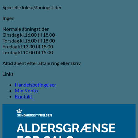
Specielle lukke/åbningstider
Ingen
Normale åbningstider
Onsdag kl.16.00 til 18.00
Torsdag kl.16.00 til 18.00
Fredag kl.13.30 til 18.00
Lørdag kl.10.00 til 15.00
Altid åbent efter aftale ring eller skriv
Links
Handelsbetingelser
Min Konto
Kontakt