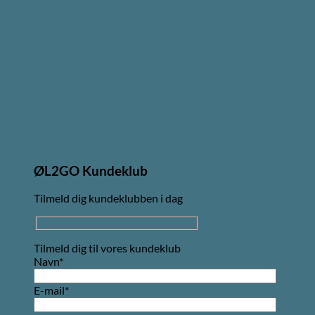
ØL2GO Kundeklub
Tilmeld dig kundeklubben i dag
Tilmeld dig til vores kundeklub
Navn*
E-mail*