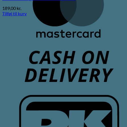
189,00
kr.
Tilføj til kurv
C
D
D