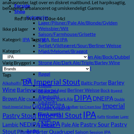
ananasnoter, lagt over en diskret maltbund. Let harpiksagtig,
Forside
behageligt afbalanceret og umiskendeligt Gamma
Shop
Kategorier
Red IPA 6,4% | Dåse 44cl
Lager/Pilsner/Pale Ale/Blonde/Gylden
Weissbier/Wit
Ikke på lager
Saison/Farmhouse/Grisette
Kategori:
IPA
Tags:
IPA
,
Red IPA
IPA
Syrligt/Vildtgæret/Sour/Berliner Weisse
Kategori
Mjød/Melomel/Braggot
Red Ale/Amber Ale/Brown Ale/Bock/Dubbel
Strong Ale/Dark Ale/Triple/Barley Wine
Vælg Bryggeri
Porter/Stouts/Quadrupel
Røgøl
Tags
Øl
BA Imperial Stout
Barley
Baltic Porter
Alkoholfri
Tilbud
Wine
Barleywine
Berliner Weisse
Barrel Aged
Bock
6pack2go
Braggot
DIPA
Alkoholfri
DNEIPA
Brown Ale
Cider
Dark Ale
Chokolade
Double
Glutenfri
Imperial
Gin
Hazy IPA
Mash Imperial Stout
Hindbær
Ice Cream Sour
Vegan/Vegansk
IPA
Imperial Stout
Black week
Pastry Stout
Kaffe
Kirsebær
Lager
Juleøl
NEIPA
Pastry
NEDIPA
Pastry Sour
Lambic
Pale Ale
Farsdag
Andet
Stout
Pilsner
Porter
Quadrupel
Saison
Session IPA