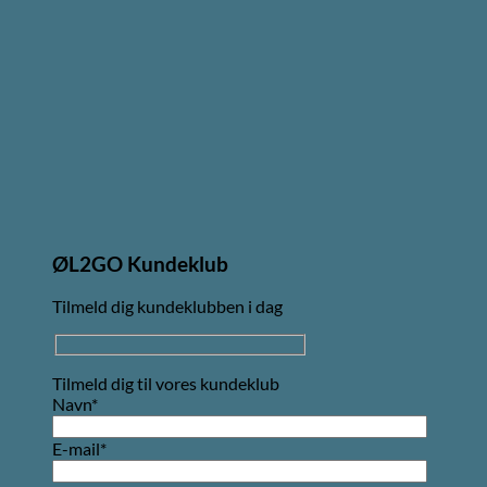
ØL2GO Kundeklub
Tilmeld dig kundeklubben i dag
Tilmeld dig til vores kundeklub
Navn*
E-mail*