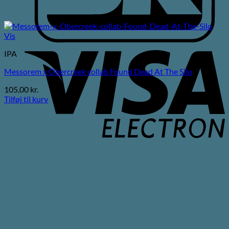
Vis
V
IPA
E
Messorem x Obercreek collab Found Dead At The Silo
105,00
kr.
Tilføj til kurv