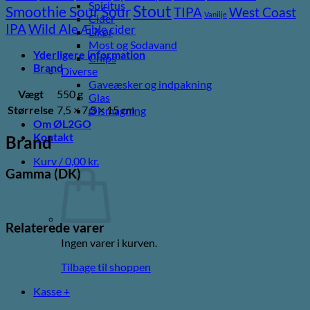
Spiritus
Stout
Sour
Smoothie Sour
TIPA
West Coast
Vanilje
Cider
Wild Ale
IPA
Æble cider
Likør
Most og Sodavand
Yderligere information
Chips
Brand
Diverse
Gaveæsker og indpakning
Vægt
550 g
Glas
Størrelse
7,5 × 7,5 × 15 cm
Ølsmagning
Om ØL2GO
Kontakt
Brand
Kurv /
0,00
kr.
Gamma (DK)
Relaterede varer
Ingen varer i kurven.
Tilbage til shoppen
Kasse
+