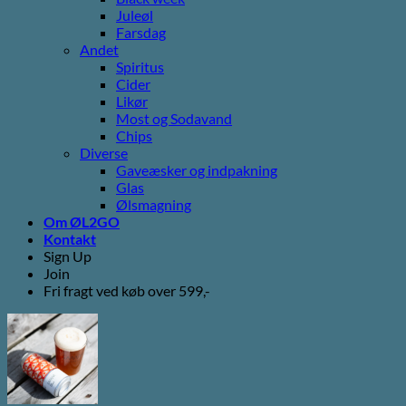
Juleøl
Farsdag
Andet
Spiritus
Cider
Likør
Most og Sodavand
Chips
Diverse
Gaveæsker og indpakning
Glas
Ølsmagning
Om ØL2GO
Kontakt
Sign Up
Join
Fri fragt ved køb over 599,-