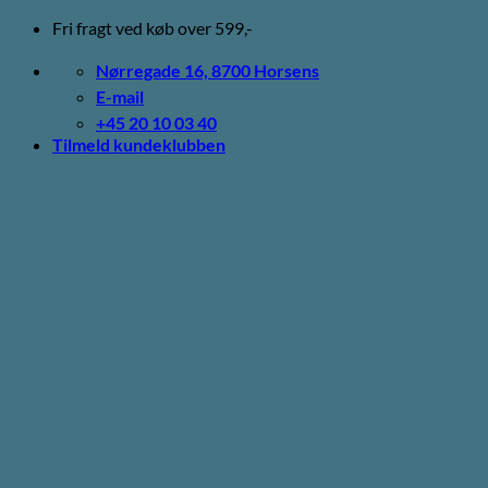
Fortsæt
Fri fragt ved køb over 599,-
til
indhold
Nørregade 16, 8700 Horsens
E-mail
+45 20 10 03 40
Tilmeld kundeklubben