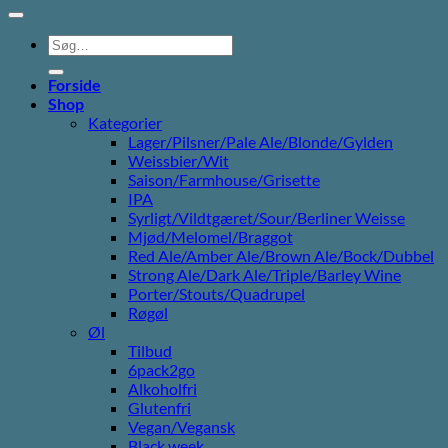
Søg
efter:
Forside
Shop
Kategorier
Lager/Pilsner/Pale Ale/Blonde/Gylden
Weissbier/Wit
Saison/Farmhouse/Grisette
IPA
Syrligt/Vildtgæret/Sour/Berliner Weisse
Mjød/Melomel/Braggot
Red Ale/Amber Ale/Brown Ale/Bock/Dubbel
Strong Ale/Dark Ale/Triple/Barley Wine
Porter/Stouts/Quadrupel
Røgøl
Øl
Tilbud
6pack2go
Alkoholfri
Glutenfri
Vegan/Vegansk
Black week