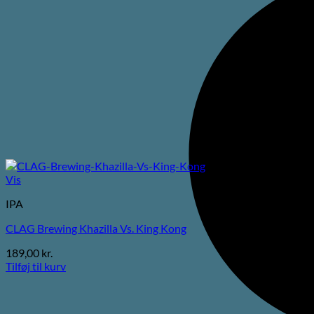
Vis
IPA
CLAG Brewing Khazilla Vs. King Kong
189,00
kr.
Tilføj til kurv