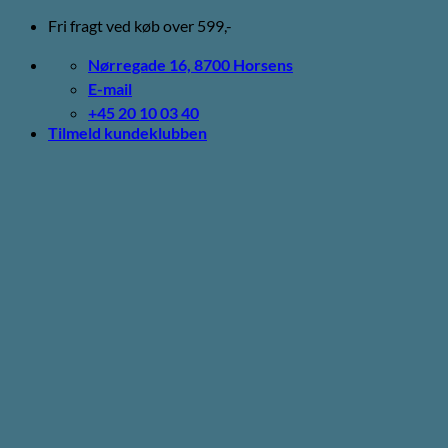
Fortsæt
Fri fragt ved køb over 599,-
til
indhold
Nørregade 16, 8700 Horsens
E-mail
+45 20 10 03 40
Tilmeld kundeklubben