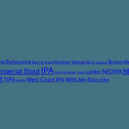
ne
Barleywine
Brown Al
Berliner Weisse
Barrel Aged
Bock
Braggot
IPA
Imperial Stout
N
NEDIPA
Lambic
Kaffe
Kirsebær
Lager
t
TIPA
Wild Ale
West Coast IPA
Æble cider
Vanilje