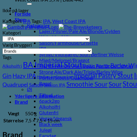
efter:
Ikke på lager
Forside
Shop
Kategori:
IPA
Tags:
IPA
,
West Coast IPA
Kategorier
Lager/Pilsner/Pale Ale/Blonde/Gylden
Kategori
Weissbier/Wit
Saison/Farmhouse/Grisette
Vælg Bryggeri
IPA
Syrligt/Vildtgæret/Sour/Berliner Weisse
Tags
Mjød/Melomel/Braggot
BA Imperial Stout
Barley Wi
Baltic Porter
Red Ale/Amber Ale/Brown Ale/Bock/Dubbel
Alkoholfri
Strong Ale/Dark Ale/Triple/Barley Wine
Imperial Pastry Stout
Gin
Hazy IPA
Hindbær
Ice Cream Sour
Porter/Stouts/Quadrupel
Stou
Sour
Smoothie Sour
Røgøl
Quadrupel
Saison
Session IPA
Øl
Tilbud
Yderligere information
6pack2go
Brand
Alkoholfri
Glutenfri
Vægt
550 g
Vegan/Vegansk
Størrelse
7,5 × 7,5 × 15 cm
Black week
Juleøl
Brand
Farsdag