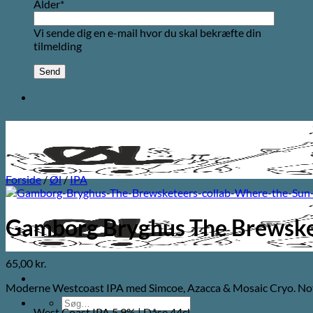
Alder*
Vi sende dig en e-mail hvor du skal bekræfte din
tilmelding
Forside
/
Øl
/
IPA
Gamborg Bryghus The Brewsket
65,00
kr.
Moderne Westcoast IPA med Simcoe, Azacca & Mosaic Cryo. Noter
Søg
West Coast IPA 5,9% | Dåse 44cl