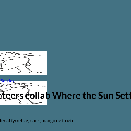
eers collab Where the Sun Sett
 af fyrretræ, dank, mango og frugter.