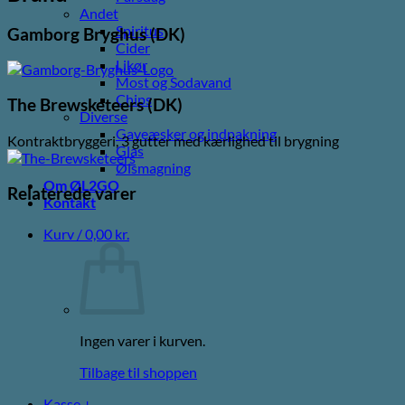
Andet
Spiritus
Gamborg Bryghus (DK)
Cider
Likør
Most og Sodavand
Chips
The Brewsketeers (DK)
Diverse
Gaveæsker og indpakning
Kontraktbryggeri, 3 gutter med kærlighed til brygning
Glas
Ølsmagning
Om ØL2GO
Relaterede varer
Kontakt
Kurv /
0,00
kr.
Ingen varer i kurven.
Tilbage til shoppen
Kasse
+