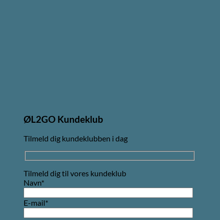
ØL2GO Kundeklub
Tilmeld dig kundeklubben i dag
Tilmeld dig til vores kundeklub
Navn*
E-mail*