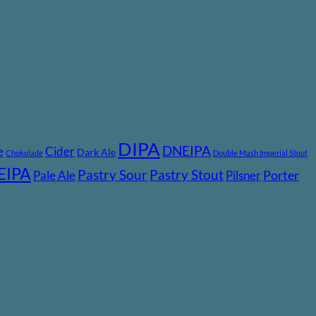
DIPA
DNEIPA
e
Cider
Dark Ale
Chokolade
Double Mash Imperial Stout
EIPA
Pastry Stout
Pastry Sour
Pale Ale
Pilsner
Porter