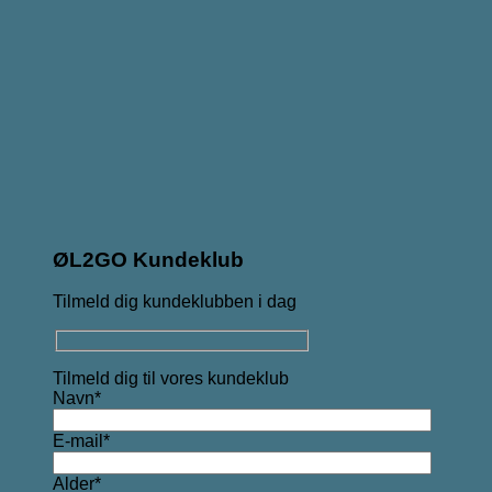
ØL2GO Kundeklub
Tilmeld dig kundeklubben i dag
Tilmeld dig til vores kundeklub
Navn*
E-mail*
Alder*