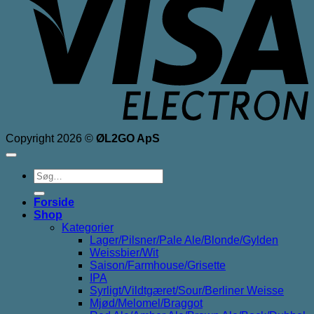
Copyright 2026 ©
ØL2GO ApS
Søg
efter:
Forside
Shop
Kategorier
Lager/Pilsner/Pale Ale/Blonde/Gylden
Weissbier/Wit
Saison/Farmhouse/Grisette
IPA
Syrligt/Vildtgæret/Sour/Berliner Weisse
Mjød/Melomel/Braggot