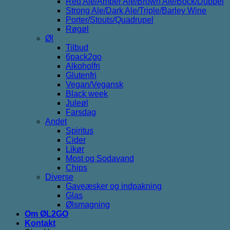
Red Ale/Amber Ale/Brown Ale/Bock/Dubbel
Strong Ale/Dark Ale/Triple/Barley Wine
Porter/Stouts/Quadrupel
Røgøl
Øl
Tilbud
6pack2go
Alkoholfri
Glutenfri
Vegan/Vegansk
Black week
Juleøl
Farsdag
Andet
Spiritus
Cider
Likør
Most og Sodavand
Chips
Diverse
Gaveæsker og indpakning
Glas
Ølsmagning
Om ØL2GO
Kontakt