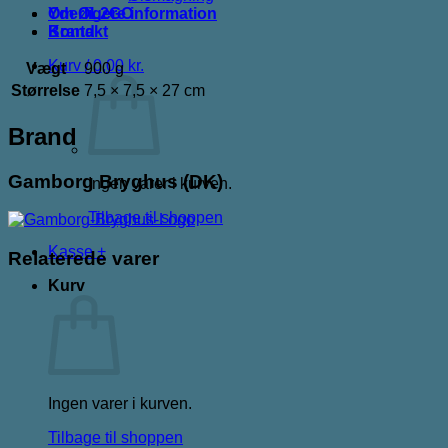
Yderligere information
Om ØL2GO
Brand
Kontakt
Kurv /
0,00
kr.
Vægt
900 g
Størrelse
7,5 × 7,5 × 27 cm
Brand
Gamborg Bryghus (DK)
Ingen varer i kurven.
Tilbage til shoppen
Kasse
+
Relaterede varer
Kurv
Ingen varer i kurven.
Tilbage til shoppen