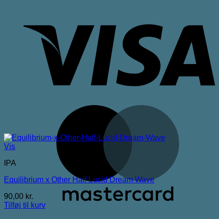
V
M
Vis
IPA
Equilibrium x Other Half Lucid Dream Wave
90,00
kr.
Tilføj til kurv