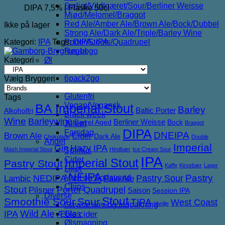
Syrligt/Vildtgæret/Sour/Berliner Weisse
DIPA 7,5% | Flaske 50cl
Mjød/Melomel/Braggot
Red Ale/Amber Ale/Brown Ale/Bock/Dubbel
Ikke på lager
Strong Ale/Dark Ale/Triple/Barley Wine
Kategori:
IPA
Tags:
DIPA
,
IPA
Porter/Stouts/Quadrupel
Røgøl
Kategori
Øl
Tilbud
6pack2go
Vælg Bryggeri
Alkoholfri
Glutenfri
Tags
Vegan/Vegansk
BA Imperial Stout
Barley
Baltic Porter
Alkoholfri
Black week
Wine
Barleywine
Berliner Weisse
Barrel Aged
Bock
Juleøl
Braggot
DIPA
Farsdag
DNEIPA
Brown Ale
Cider
Dark Ale
Chokolade
Double
Andet
Imperial
Gin
Hazy IPA
Mash Imperial Stout
Hindbær
Ice Cream Sour
Spiritus
IPA
Cider
Imperial Stout
Pastry Stout
Kaffe
Kirsebær
Lager
Likør
NEIPA
NEDIPA
Pastry Sour
Pastry
Most og Sodavand
Lambic
Pale Ale
Chips
Stout
Porter
Quadrupel
Pilsner
Saison
Session IPA
Diverse
Stout
Smoothie Sour
Sour
TIPA
West Coast
Vanilje
Gaveæsker og indpakning
IPA
Wild Ale
Æble cider
Glas
Ølsmagning