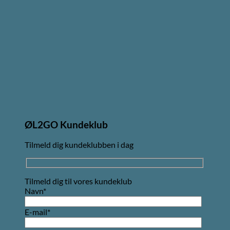
ØL2GO Kundeklub
Tilmeld dig kundeklubben i dag
Tilmeld dig til vores kundeklub
Navn*
E-mail*