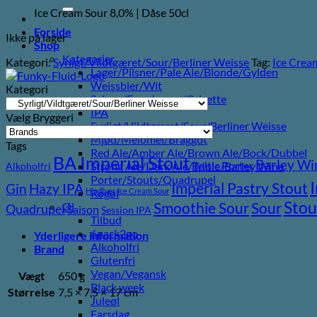
efter:
Ice Cream Sour 8,0% | Dåse 50cl
Forside
Ikke på lager
Shop
Kategorier
Kategori:
Syrligt/Vildtgæret/Sour/Berliner Weisse
Tag:
Ice Crea
Lager/Pilsner/Pale Ale/Blonde/Gylden
Weissbier/Wit
Kategori
Saison/Farmhouse/Grisette
IPA
Vælg Bryggeri
Syrligt/Vildtgæret/Sour/Berliner Weisse
Mjød/Melomel/Braggot
Tags
Red Ale/Amber Ale/Brown Ale/Bock/Dubbel
BA Imperial Stout
Barley Wi
Baltic Porter
Strong Ale/Dark Ale/Triple/Barley Wine
Alkoholfri
Porter/Stouts/Quadrupel
Imperial Pastry Stout
Gin
Hazy IPA
Hindbær
Ice Cream Sour
Røgøl
Stou
Sour
Smoothie Sour
Øl
Quadrupel
Saison
Session IPA
Tilbud
6pack2go
Yderligere information
Alkoholfri
Brand
Glutenfri
Vegan/Vegansk
Vægt
650 g
Black week
Størrelse
7,5 × 7,5 × 17 cm
Juleøl
Farsdag