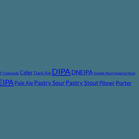
DIPA
DNEIPA
e
Cider
Dark Ale
Chokolade
Double Mash Imperial Stout
EIPA
Pastry Stout
Pastry Sour
Pale Ale
Pilsner
Porter