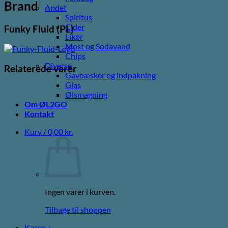
Brand
Andet
Spiritus
Cider
Funky Fluid (PL)
Likør
Most og Sodavand
Chips
Diverse
Relaterede varer
Gaveæsker og indpakning
Glas
Ølsmagning
Om ØL2GO
Kontakt
Kurv /
0,00
kr.
Ingen varer i kurven.
Tilbage til shoppen
Kasse
+