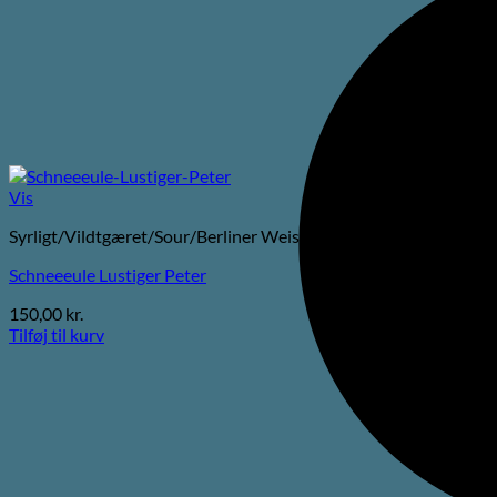
Vis
Syrligt/Vildtgæret/Sour/Berliner Weisse
Schneeeule Lustiger Peter
150,00
kr.
Tilføj til kurv