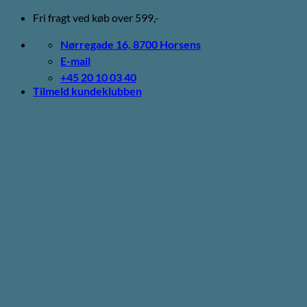
Fortsæt
Fri fragt ved køb over 599,-
til
indhold
Nørregade 16, 8700 Horsens
E-mail
+45 20 10 03 40
Tilmeld kundeklubben