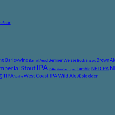
m Sour
ne
Barleywine
Brown Al
Berliner Weisse
Barrel Aged
Bock
Braggot
IPA
Imperial Stout
N
NEDIPA
Lambic
Kaffe
Kirsebær
Lager
t
TIPA
Wild Ale
West Coast IPA
Æble cider
Vanilje