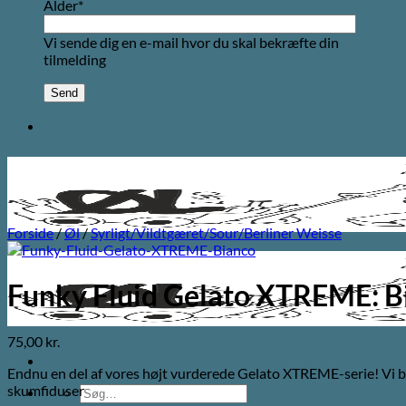
Alder*
Vi sende dig en e-mail hvor du skal bekræfte din
tilmelding
Forside
/
Øl
/
Syrligt/Vildtgæret/Sour/Berliner Weisse
Funky Fluid Gelato XTREME: B
75,00
kr.
Endnu en del af vores højt vurderede Gelato XTREME-serie! Vi bru
skumfiduser
Søg