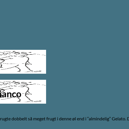
ianco
gte dobbelt så meget frugt i denne øl end i “almindelig” Gelato. D