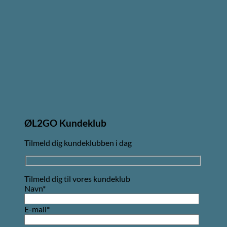
ØL2GO Kundeklub
Tilmeld dig kundeklubben i dag
Tilmeld dig til vores kundeklub
Navn*
E-mail*