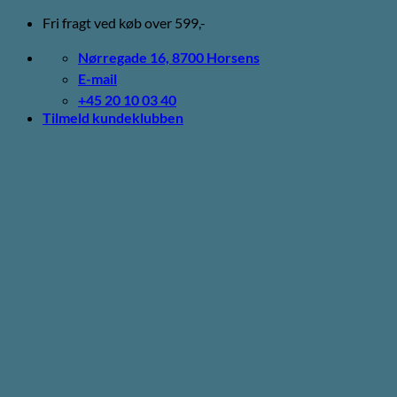
Fortsæt
Fri fragt ved køb over 599,-
til
indhold
Nørregade 16, 8700 Horsens
E-mail
+45 20 10 03 40
Tilmeld kundeklubben