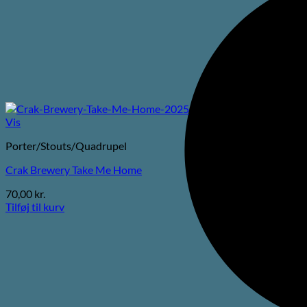
Vis
Porter/Stouts/Quadrupel
Crak Brewery Take Me Home
70,00
kr.
Tilføj til kurv