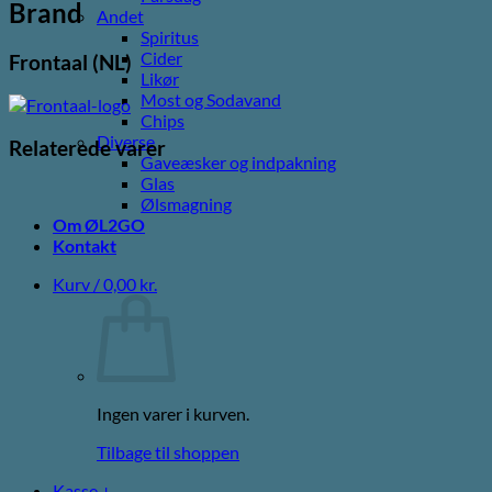
Brand
Andet
Spiritus
Cider
Frontaal (NL)
Likør
Most og Sodavand
Chips
Diverse
Relaterede varer
Gaveæsker og indpakning
Glas
Ølsmagning
Om ØL2GO
Kontakt
Kurv /
0,00
kr.
Ingen varer i kurven.
Tilbage til shoppen
Kasse
+