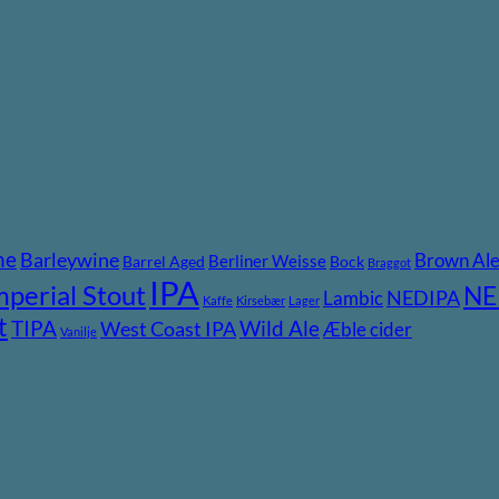
ne
Barleywine
Brown Al
Berliner Weisse
Barrel Aged
Bock
Braggot
IPA
mperial Stout
NE
NEDIPA
Lambic
Kaffe
Kirsebær
Lager
t
TIPA
Wild Ale
West Coast IPA
Æble cider
Vanilje