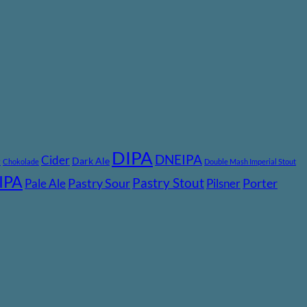
DIPA
DNEIPA
e
Cider
Dark Ale
Chokolade
Double Mash Imperial Stout
IPA
Pastry Stout
Pastry Sour
Porter
Pale Ale
Pilsner