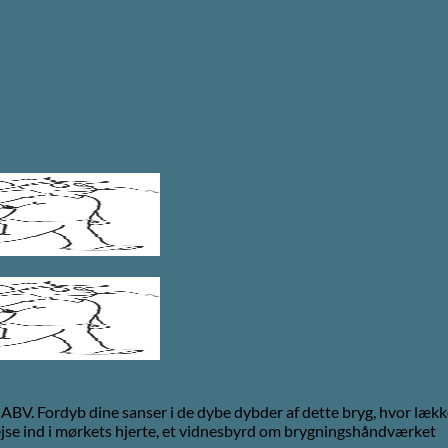
V. Fordyb dine sanser i de dybe dybder af dette bryg, hvor lække
g rejse ind i mørkets hjerte, et vidnesbyrd om brygningshåndværket