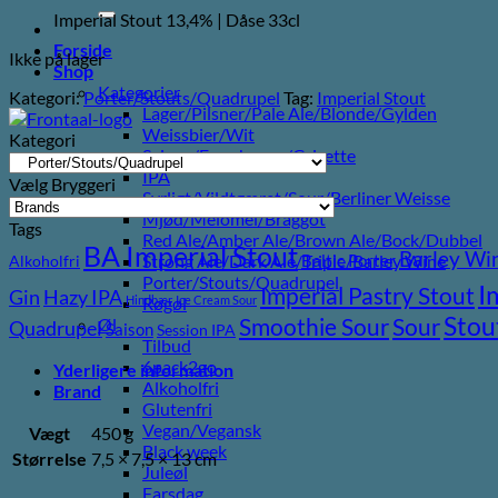
efter:
Imperial Stout 13,4% | Dåse 33cl
Forside
Ikke på lager
Shop
Kategorier
Kategori:
Porter/Stouts/Quadrupel
Tag:
Imperial Stout
Lager/Pilsner/Pale Ale/Blonde/Gylden
Weissbier/Wit
Kategori
Saison/Farmhouse/Grisette
IPA
Vælg Bryggeri
Syrligt/Vildtgæret/Sour/Berliner Weisse
Mjød/Melomel/Braggot
Tags
Red Ale/Amber Ale/Brown Ale/Bock/Dubbel
BA Imperial Stout
Barley Wi
Baltic Porter
Strong Ale/Dark Ale/Triple/Barley Wine
Alkoholfri
Porter/Stouts/Quadrupel
I
Imperial Pastry Stout
Gin
Hazy IPA
Hindbær
Ice Cream Sour
Røgøl
Stou
Sour
Smoothie Sour
Øl
Quadrupel
Saison
Session IPA
Tilbud
6pack2go
Yderligere information
Alkoholfri
Brand
Glutenfri
Vegan/Vegansk
Vægt
450 g
Black week
Størrelse
7,5 × 7,5 × 13 cm
Juleøl
Farsdag