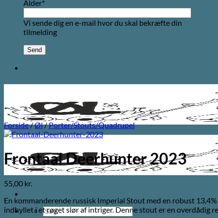
Alder*
Vi sende dig en e-mail hvor du skal bekræfte din
tilmelding
Forside
/
Øl
/
Porter/Stouts/Quadrupel
Frontaal Deerhunter 2023
55,00
kr.
En kommanderende russisk Imperial Stout med en robust 13,4% AB
indhyllet i et røget slør af intriger. Denne stout er en overdådi
Søg