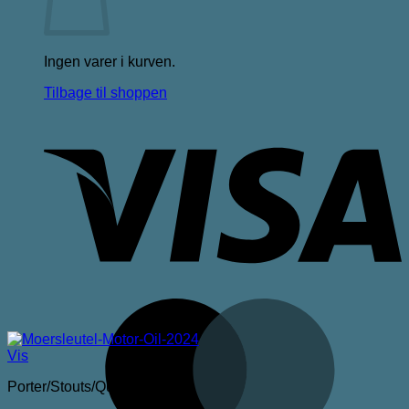
Ingen varer i kurven.
Tilbage til shoppen
V
M
Vis
Porter/Stouts/Quadrupel