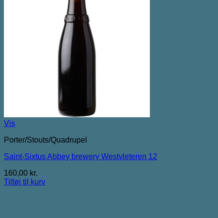
Vis
Porter/Stouts/Quadrupel
Saint-Sixtus Abbey brewery Westvleteren 12
160,00
kr.
Tilføj til kurv