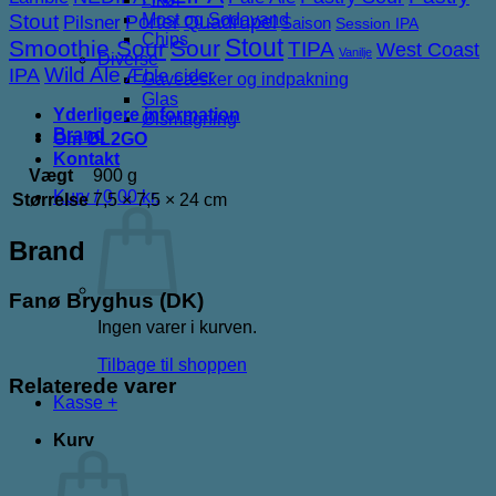
Stout
Most og Sodavand
Porter
Quadrupel
Pilsner
Saison
Session IPA
Chips
Stout
Smoothie Sour
Sour
TIPA
West Coast
Vanilje
Diverse
IPA
Wild Ale
Æble cider
Gaveæsker og indpakning
Glas
Yderligere information
Ølsmagning
Brand
Om ØL2GO
Kontakt
Vægt
900 g
Kurv /
0,00
kr.
Størrelse
7,5 × 7,5 × 24 cm
Brand
Fanø Bryghus (DK)
Ingen varer i kurven.
Tilbage til shoppen
Relaterede varer
Kasse
+
Kurv