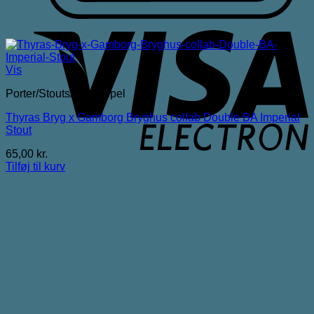
V
E
Vis
Porter/Stouts/Quadrupel
Thyras Bryg x Gamborg Bryghus collab Double BA Imperial
Stout
65,00
kr.
Tilføj til kurv