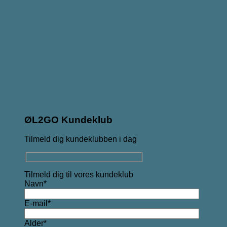
ØL2GO Kundeklub
Tilmeld dig kundeklubben i dag
Tilmeld dig til vores kundeklub
Navn*
E-mail*
Alder*