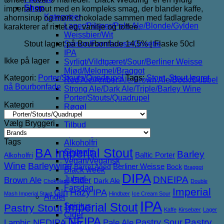
Shop
imperial stout med en kompleks smag, der blander kaffe,
Kategorier
ahornsirup og mørk chokolade sammen med fadlagrede
Lager/Pilsner/Pale Ale/Blonde/Gylden
karakterer af ristet eg, vanilje og toffee.
Weissbier/Wit
Stout lagret på Bourbonfade 14,5% | Flaske 50cl
Saison/Farmhouse/Grisette
IPA
Ikke på lager
Syrligt/Vildtgæret/Sour/Berliner Weisse
Mjød/Melomel/Braggot
Kategori:
Porter/Stouts/Quadrupel
Tags:
Stout
,
Stout lagret
Red Ale/Amber Ale/Brown Ale/Bock/Dubbel
på Bourbonfade
Strong Ale/Dark Ale/Triple/Barley Wine
Porter/Stouts/Quadrupel
Kategori
Røgøl
Øl
Vælg Bryggeri
Tilbud
6pack2go
Tags
Alkoholfri
BA Imperial Stout
Glutenfri
Barley
Baltic Porter
Alkoholfri
Vegan/Vegansk
Wine
Barleywine
Berliner Weisse
Barrel Aged
Bock
Braggot
Black week
DIPA
DNEIPA
Juleøl
Brown Ale
Cider
Dark Ale
Chokolade
Double
Farsdag
Imperial
Gin
Hazy IPA
Mash Imperial Stout
Hindbær
Ice Cream Sour
Andet
IPA
Imperial Stout
Spiritus
Pastry Stout
Kaffe
Kirsebær
Lager
Cider
NEIPA
NEDIPA
Pastry Sour
Pastry
Lambic
Pale Ale
Likør