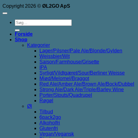
Copyright 2026 ©
ØL2GO ApS
Søg
efter:
Forside
Shop
Kategorier
Lager/Pilsner/Pale Ale/Blonde/Gylden
Weissbier/Wit
Saison/Farmhouse/Grisette
IPA
Syrligt/Vildtgæret/Sour/Berliner Weisse
Mjød/Melomel/Braggot
Red Ale/Amber Ale/Brown Ale/Bock/Dubbel
Strong Ale/Dark Ale/Triple/Barley Wine
Porter/Stouts/Quadrupel
Røgøl
Øl
Tilbud
6pack2go
Alkoholfri
Glutenfri
Vegan/Vegansk