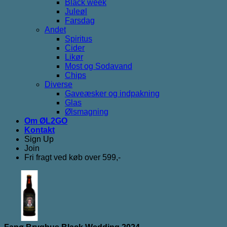
Black week
Juleøl
Farsdag
Andet
Spiritus
Cider
Likør
Most og Sodavand
Chips
Diverse
Gaveæsker og indpakning
Glas
Ølsmagning
Om ØL2GO
Kontakt
Sign Up
Join
Fri fragt ved køb over 599,-