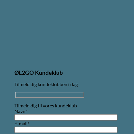
ØL2GO Kundeklub
Tilmeld dig kundeklubben i dag
Tilmeld dig til vores kundeklub
Navn*
E-mail*