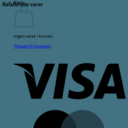
Kurv
Relaterede varer
Ingen varer i kurven.
Tilbage til shoppen
V
M