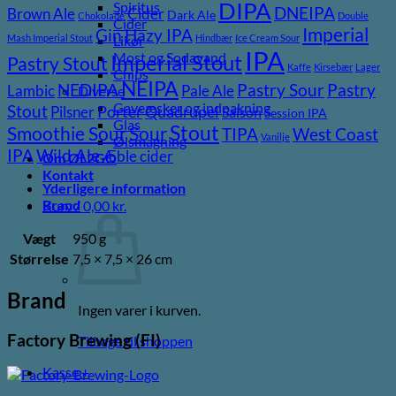
DIPA
Spiritus
DNEIPA
Brown Ale
Cider
Dark Ale
Chokolade
Double
Cider
Imperial
Gin
Hazy IPA
Mash Imperial Stout
Hindbær
Ice Cream Sour
Likør
IPA
Most og Sodavand
Imperial Stout
Pastry Stout
Kaffe
Kirsebær
Lager
Chips
NEIPA
Pastry
NEDIPA
Pastry Sour
Lambic
Pale Ale
Diverse
Gaveæsker og indpakning
Stout
Pilsner
Porter
Quadrupel
Saison
Session IPA
Glas
Stout
Sour
Smoothie Sour
TIPA
West Coast
Vanilje
Ølsmagning
Wild Ale
IPA
Æble cider
Om ØL2GO
Kontakt
Yderligere information
Brand
Kurv /
0,00
kr.
Vægt
950 g
Størrelse
7,5 × 7,5 × 26 cm
Brand
Ingen varer i kurven.
Factory Brewing (FI)
Tilbage til shoppen
Kasse
+