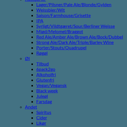
Lager/Pilsner/Pale Ale/Blonde/Gylden
Weissbier/Wit
Saison/Farmhouse/Grisette
IPA
Syrligt/Vildtgæret/Sour/Berliner Weisse
Mjød/Melomel/Braggot
Red Ale/Amber Ale/Brown Ale/Bock/Dubbel
Strong Ale/Dark Ale/Triple/Barley Wine
Porter/Stouts/Quadrupel
Røgøl
Øl
Tilbud
6pack2go
Alkoholfri
Glutenfri
Vegan/Vegansk
Black week
Juleøl
Farsdag
Andet
Spiritus
Cider
Likør