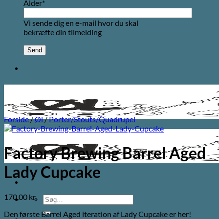
Alder*
Vi sende dig en e-mail hvor du skal
bekræfte din tilmelding
Forside
/
Øl
/
Porter/Stouts/Quadrupel
Factory Brewing Barrel Aged
Lady Cupcake
170,00
kr.
Søg
efter:
Den første Barrel Aged iteration af Lady Cupcake er her!