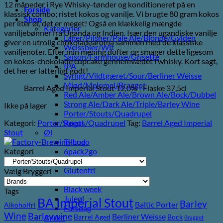
12 måneder i Rye Whisky-tønder og konditioneret på en
Forside
klassisk combo; ristet kokos og vanilje. Vi brugte 80 gram kokos
Shop
per liter øl, det er meget! Også en klækkelig mængde
Kategorier
vaniljebønner fra Uganda og Indien. Især den ugandiske vanilje
Lager/Pilsner/Pale Ale/Blonde/Gylden
giver en utrolig chokoladearoma sammen med de klassiske
Weissbier/Wit
vaniljenoter. Efter min mening dufter og smager dette ligesom
Saison/Farmhouse/Grisette
en kokos-chokolade cupcake gennemvædet i whisky. Kort sagt,
IPA
det her er latterligt godt!
Syrligt/Vildtgæret/Sour/Berliner Weisse
Mjød/Melomel/Braggot
Barrel Aged Imperial Stout 12,0% | Flaske 37,5cl
Red Ale/Amber Ale/Brown Ale/Bock/Dubbel
Strong Ale/Dark Ale/Triple/Barley Wine
Ikke på lager
Porter/Stouts/Quadrupel
Kategori:
Porter/Stouts/Quadrupel
Tag:
Barrel Aged Imperial
Røgøl
Stout
Øl
Tilbud
Kategori
6pack2go
Alkoholfri
Glutenfri
Vælg Bryggeri
Vegan/Vegansk
Black week
Tags
Juleøl
BA Imperial Stout
Barley
Baltic Porter
Alkoholfri
Farsdag
Wine
Barleywine
Berliner Weisse
Barrel Aged
Bock
Andet
Braggot