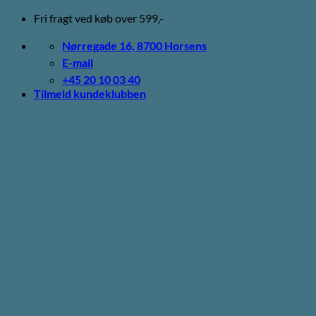
Fortsæt
Fri fragt ved køb over 599,-
til
indhold
Nørregade 16, 8700 Horsens
E-mail
+45 20 10 03 40
Tilmeld kundeklubben