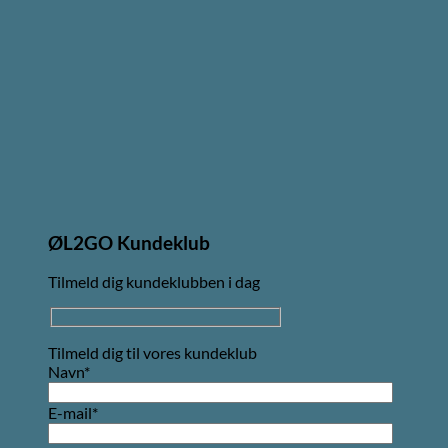
ØL2GO Kundeklub
Tilmeld dig kundeklubben i dag
Tilmeld dig til vores kundeklub
Navn*
E-mail*