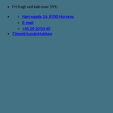
Fortsæt
Fri fragt ved køb over 599,-
til
indhold
Nørregade 16, 8700 Horsens
E-mail
+45 20 10 03 40
Tilmeld kundeklubben