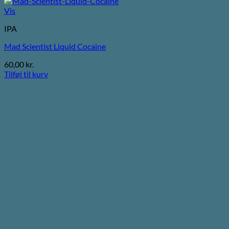
Vis
IPA
Mad Scientist Liquid Cocaine
60,00
kr.
Tilføj til kurv