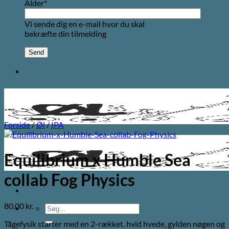
Alder*
Vi sende dig en e-mail hvor du skal
bekræfte din tilmelding
Forside
/
Øl
/
IPA
Equilibrium x Humble Sea
collab Fog Physics
80,00
kr.
Søg
efter:
Tågefysik starter med en 2-rækket, hvid hvede, gylden nøgen og