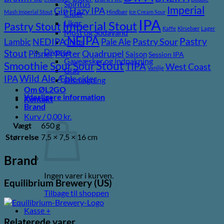
Spiritus
Imperial
Gin
Hazy IPA
Mash Imperial Stout
Hindbær
Ice Cream Sour
Cider
IPA
Likør
Imperial Stout
Pastry Stout
Kaffe
Kirsebær
Lager
Most og Sodavand
NEIPA
Pastry
NEDIPA
Pastry Sour
Lambic
Pale Ale
Chips
Diverse
Stout
Porter
Quadrupel
Pilsner
Saison
Session IPA
Gaveæsker og indpakning
Stout
Sour
Smoothie Sour
TIPA
West Coast
Vanilje
Glas
Wild Ale
IPA
Æble cider
Ølsmagning
Om ØL2GO
Yderligere information
Kontakt
Brand
Kurv /
0,00
kr.
Vægt
650 g
Størrelse
7,5 × 7,5 × 16 cm
Brand
Ingen varer i kurven.
Equilibrium Brewery (US)
Tilbage til shoppen
Kasse
+
Relaterede varer