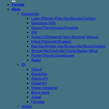
Forside
Shop
Kategorier
Lager/Pilsner/Pale Ale/Blonde/Gylden
Weissbier/Wit
Saison/Farmhouse/Grisette
IPA
Syrligt/Vildtgæret/Sour/Berliner Weisse
Mjød/Melomel/Braggot
Red Ale/Amber Ale/Brown Ale/Bock/Dubbel
Strong Ale/Dark Ale/Triple/Barley Wine
Porter/Stouts/Quadrupel
Røgøl
Øl
Tilbud
6pack2go
Alkoholfri
Glutenfri
Vegan/Vegansk
Black week
Juleøl
Farsdag
Andet