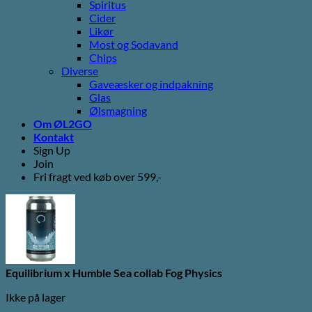
Spiritus
Cider
Likør
Most og Sodavand
Chips
Diverse
Gaveæsker og indpakning
Glas
Ølsmagning
Om ØL2GO
Kontakt
Sign Up
Join
Fri fragt ved køb over 599,-
Equilibrium x Humble Sea collab Fog Physics
Ikke på lager