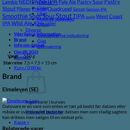
NEIPA
Pastry
NEDIPA
Pastry Sour
Lambic
Pale Ale
Spiritus
Cider
Stout
Porter
Quadrupel
Pilsner
Saison
Session IPA
Likør
Stout
Sour
Smoothie Sour
TIPA
West Coast
Vanilje
Most og Sodavand
Wild Ale
IPA
Æble cider
Chips
Diverse
Yderligere information
Gaveæsker og indpakning
Brand
Glas
Info om dato øl
Ølsmagning
Om ØL2GO
Vægt
550 g
Kontakt
Størrelse
7,5 × 7,5 × 15 cm
Kurv /
0,00
kr.
Brand
Elmeleven (SE)
Ingen varer i kurven.
Datovare er en vare som enten er tæt på bedst før datoen eller
måske er overskredet bedst før datoen men som stadig sagtens
Tilbage til shoppen
kan drikkes men sælges til en nedsat pris.
Kasse
+
Relaterede varer