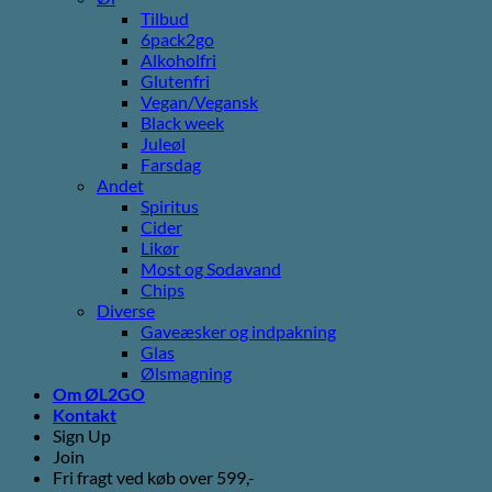
Tilbud
6pack2go
Alkoholfri
Glutenfri
Vegan/Vegansk
Black week
Juleøl
Farsdag
Andet
Spiritus
Cider
Likør
Most og Sodavand
Chips
Diverse
Gaveæsker og indpakning
Glas
Ølsmagning
Om ØL2GO
Kontakt
Sign Up
Join
Fri fragt ved køb over 599,-