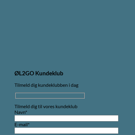
ØL2GO Kundeklub
Tilmeld dig kundeklubben i dag
Tilmeld dig til vores kundeklub
Navn*
E-mail*