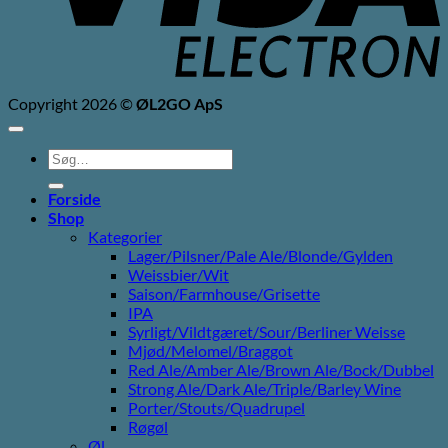
Copyright 2026 ©
ØL2GO ApS
Søg
efter:
Forside
Shop
Kategorier
Lager/Pilsner/Pale Ale/Blonde/Gylden
Weissbier/Wit
Saison/Farmhouse/Grisette
IPA
Syrligt/Vildtgæret/Sour/Berliner Weisse
Mjød/Melomel/Braggot
Red Ale/Amber Ale/Brown Ale/Bock/Dubbel
Strong Ale/Dark Ale/Triple/Barley Wine
Porter/Stouts/Quadrupel
Røgøl
Øl