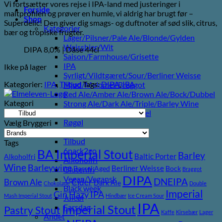
Vi fortsætter vores rejse i IPA-land med justeringer i
var:
er:
Forside
maltprofilen og prøver en humle, vi aldrig har brugt før –
68,00 kr..
40,00 kr..
Shop
Superdelic! Den giver dig smags- og duftnoter af sød slik, citrus,
Kategorier
bær og tropiske frugter.
Lager/Pilsner/Pale Ale/Blonde/Gylden
Weissbier/Wit
DIPA 8,0% | Dåse 44cl
Saison/Farmhouse/Grisette
IPA
Ikke på lager
Syrligt/Vildtgæret/Sour/Berliner Weisse
Kategorier:
IPA
,
Tilbud
Tags:
DIPA
,
IPA
Mjød/Melomel/Braggot
Red Ale/Amber Ale/Brown Ale/Bock/Dubbel
Kategori
Strong Ale/Dark Ale/Triple/Barley Wine
Porter/Stouts/Quadrupel
Røgøl
Vælg Bryggeri
Øl
Tilbud
Tags
6pack2go
BA Imperial Stout
Barley
Baltic Porter
Alkoholfri
Alkoholfri
Wine
Barleywine
Berliner Weisse
Barrel Aged
Bock
Glutenfri
Braggot
DIPA
Vegan/Vegansk
DNEIPA
Brown Ale
Cider
Dark Ale
Chokolade
Double
Black week
Imperial
Gin
Hazy IPA
Mash Imperial Stout
Hindbær
Ice Cream Sour
Juleøl
IPA
Imperial Stout
Farsdag
Pastry Stout
Kaffe
Kirsebær
Lager
Andet