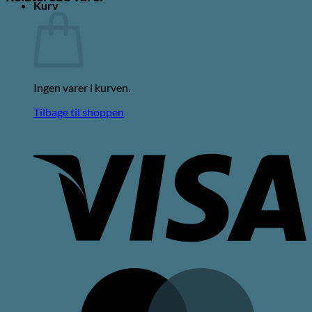
Kurv
Ingen varer i kurven.
Tilbage til shoppen
V
M