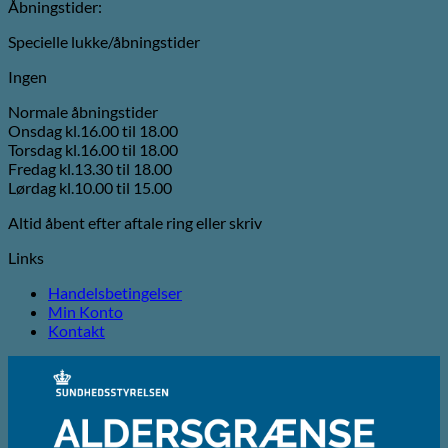
Åbningstider:
Specielle lukke/åbningstider
Ingen
Normale åbningstider
Onsdag kl.16.00 til 18.00
Torsdag kl.16.00 til 18.00
Fredag kl.13.30 til 18.00
Lørdag kl.10.00 til 15.00
Altid åbent efter aftale ring eller skriv
Links
Handelsbetingelser
Min Konto
Kontakt