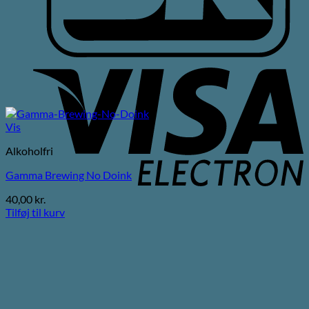
V
E
Vis
Alkoholfri
Gamma Brewing No Doink
40,00
kr.
Tilføj til kurv