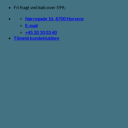
Fortsæt
Fri fragt ved køb over 599,-
til
indhold
Nørregade 16, 8700 Horsens
E-mail
+45 20 10 03 40
Tilmeld kundeklubben