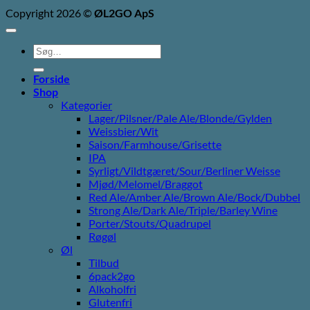
Copyright 2026 ©
ØL2GO ApS
Søg
efter:
Forside
Shop
Kategorier
Lager/Pilsner/Pale Ale/Blonde/Gylden
Weissbier/Wit
Saison/Farmhouse/Grisette
IPA
Syrligt/Vildtgæret/Sour/Berliner Weisse
Mjød/Melomel/Braggot
Red Ale/Amber Ale/Brown Ale/Bock/Dubbel
Strong Ale/Dark Ale/Triple/Barley Wine
Porter/Stouts/Quadrupel
Røgøl
Øl
Tilbud
6pack2go
Alkoholfri
Glutenfri