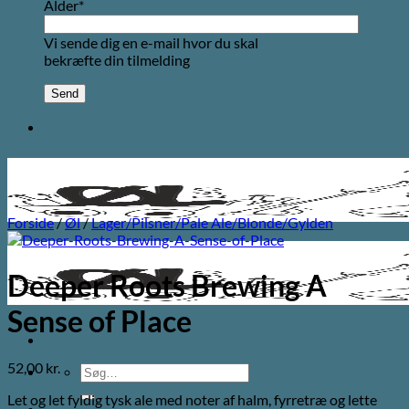
Alder*
Vi sende dig en e-mail hvor du skal
bekræfte din tilmelding
Forside
/
Øl
/
Lager/Pilsner/Pale Ale/Blonde/Gylden
Deeper Roots Brewing A
Sense of Place
52,00
kr.
Søg
efter:
Let og let fyldig tysk ale med noter af halm, fyrretræ og lette