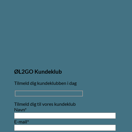
ØL2GO Kundeklub
Tilmeld dig kundeklubben i dag
Tilmeld dig til vores kundeklub
Navn*
E-mail*