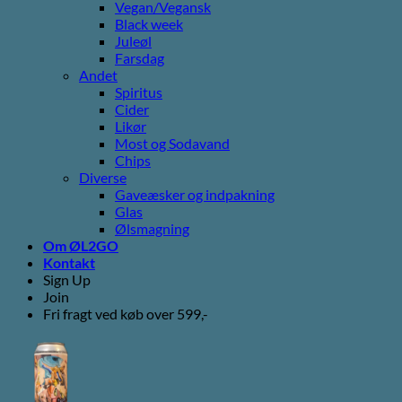
Vegan/Vegansk
Black week
Juleøl
Farsdag
Andet
Spiritus
Cider
Likør
Most og Sodavand
Chips
Diverse
Gaveæsker og indpakning
Glas
Ølsmagning
Om ØL2GO
Kontakt
Sign Up
Join
Fri fragt ved køb over 599,-