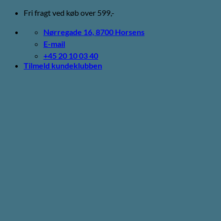
Fortsæt
Fri fragt ved køb over 599,-
til
indhold
Nørregade 16, 8700 Horsens
E-mail
+45 20 10 03 40
Tilmeld kundeklubben