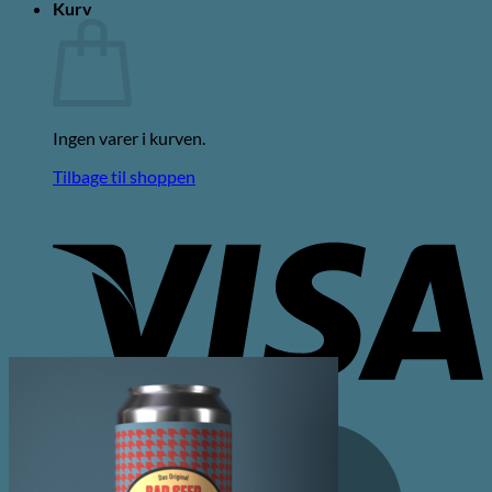
Kurv
Ingen varer i kurven.
Tilbage til shoppen
V
M