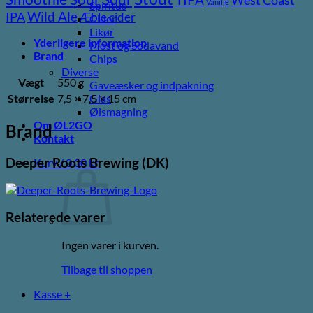
Vanilje
Spiritus
Wild Ale
IPA
Æble cider
Cider
Likør
Yderligere information
Most og Sodavand
Brand
Chips
Diverse
Vægt
550 g
Gaveæsker og indpakning
Størrelse
7,5 × 7,5 × 15 cm
Glas
Ølsmagning
Om ØL2GO
Brand
Kontakt
Deeper Roots Brewing (DK)
Kurv /
0,00
kr.
Relaterede varer
Ingen varer i kurven.
Tilbage til shoppen
Kasse
+