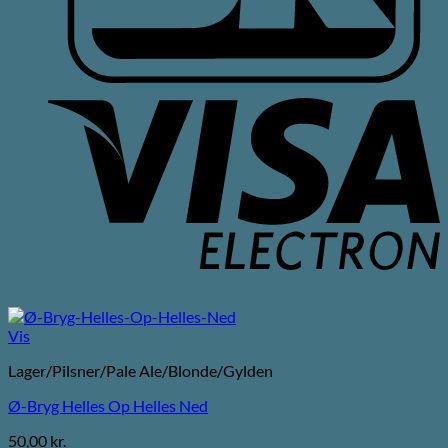
V
E
Vis
Lager/Pilsner/Pale Ale/Blonde/Gylden
Ø-Bryg Helles Op Helles Ned
50,00
kr.