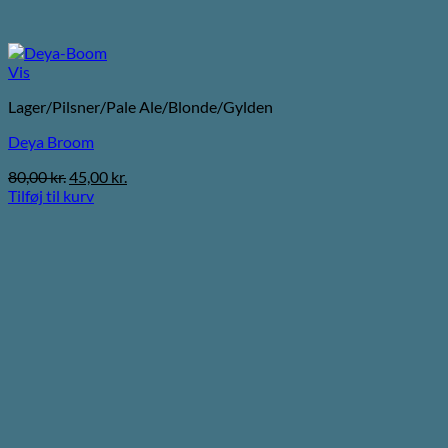
Vis
Lager/Pilsner/Pale Ale/Blonde/Gylden
Deya Broom
Den
Den
80,00
kr.
45,00
kr.
oprindelige
aktuelle
Tilføj til kurv
pris
pris
var:
er:
80,00 kr..
45,00 kr..