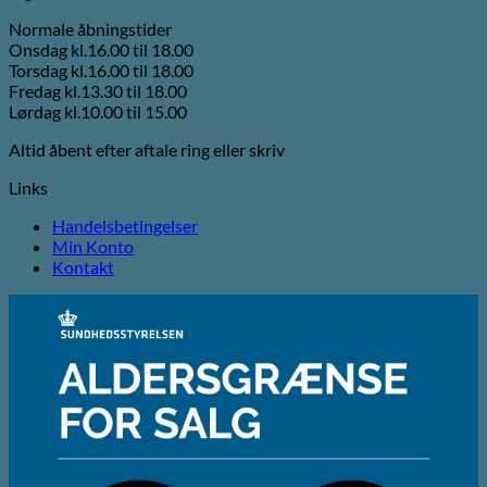
Normale åbningstider
Onsdag kl.16.00 til 18.00
Torsdag kl.16.00 til 18.00
Fredag kl.13.30 til 18.00
Lørdag kl.10.00 til 15.00
Altid åbent efter aftale ring eller skriv
Links
Handelsbetingelser
Min Konto
Kontakt