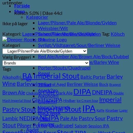
urtenoter.
Forside
Shop
Kölsch 5,0% | Dåse 44cl
Kategorier
Lager/Pilsner/Pale Ale/Blonde/Gylden
Ikke på lager
Weissbier/Wit
Kategori:
Lager/Pilsner/Pale Ale/Blonde/Gylden
Tag:
Kölsch
Saison/Farmhouse/Grisette
IPA
Kategori
Syrligt/Vildtgæret/Sour/Berliner Weisse
Mjød/Melomel/Braggot
Red Ale/Amber Ale/Brown Ale/Bock/Dubbel
Vælg Bryggeri
Strong Ale/Dark Ale/Triple/Barley Wine
Porter/Stouts/Quadrupel
Tags
Røgøl
BA Imperial Stout
Barley
Baltic Porter
Alkoholfri
Øl
Wine
Barleywine
Berliner Weisse
Tilbud
Barrel Aged
Bock
Braggot
DIPA
6pack2go
DNEIPA
Brown Ale
Cider
Dark Ale
Chokolade
Double
Alkoholfri
Imperial
Gin
Hazy IPA
Mash Imperial Stout
Hindbær
Ice Cream Sour
Glutenfri
IPA
Vegan/Vegansk
Imperial Stout
Pastry Stout
Kaffe
Kirsebær
Lager
Black week
NEIPA
Pastry
NEDIPA
Pastry Sour
Lambic
Pale Ale
Juleøl
Farsdag
Stout
Porter
Quadrupel
Pilsner
Saison
Session IPA
Andet
Stout
Sour
Smoothie Sour
TIPA
West Coast