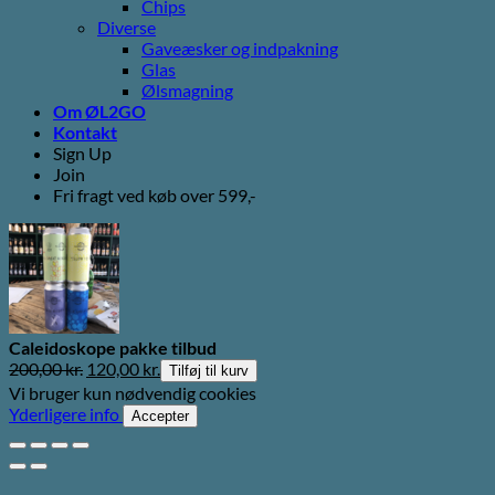
Chips
Diverse
Gaveæsker og indpakning
Glas
Ølsmagning
Om ØL2GO
Kontakt
Sign Up
Join
Fri fragt ved køb over 599,-
Caleidoskope pakke tilbud
Den
Den
200,00
kr.
120,00
kr.
Tilføj til kurv
oprindelige
aktuelle
Vi bruger kun nødvendig cookies
pris
pris
Yderligere info
Accepter
var:
er:
200,00 kr..
120,00 kr..