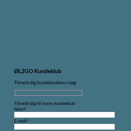
ØL2GO Kundeklub
Tilmeld dig kundeklubben i dag
Tilmeld dig til vores kundeklub
Navn*
E-mail*