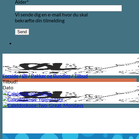
Alder*
Vi sende dig en e-mail hvor du skal
bekræfte din tilmelding
Forside
/
Øl
/
Pakker og Bundles
/
Tilbud
Tilbud!
Dato
Søg
efter: