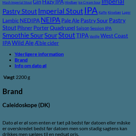
Imperial
Gin
Hazy IPA
Mash Imperial Stout
Hindbær
Ice Cream Sour
IPA
Imperial Stout
Pastry Stout
Kaffe
Kirsebær
Lager
NEIPA
Pastry
NEDIPA
Pastry Sour
Lambic
Pale Ale
Stout
Porter
Quadrupel
Pilsner
Saison
Session IPA
Stout
Sour
Smoothie Sour
TIPA
West Coast
Vanilje
Wild Ale
IPA
Æble cider
Yderligere information
Brand
Info om dato øl
Vægt
2200 g
Brand
Caleidoskope (DK)
Dato øl er øl som enten er tæt på bedst før datoen eller måske
er overskredet bedst før datoen men som stadig sagtens kan
drikkes men sælges til en nedsat pris.