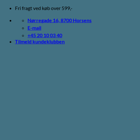
Fortsæt
Fri fragt ved køb over 599,-
til
indhold
Nørregade 16, 8700 Horsens
E-mail
+45 20 10 03 40
Tilmeld kundeklubben