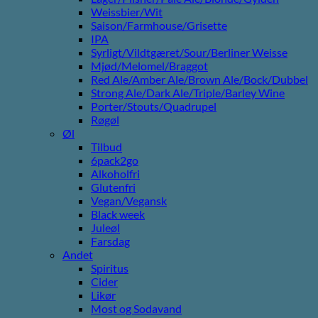
Weissbier/Wit
Saison/Farmhouse/Grisette
IPA
Syrligt/Vildtgæret/Sour/Berliner Weisse
Mjød/Melomel/Braggot
Red Ale/Amber Ale/Brown Ale/Bock/Dubbel
Strong Ale/Dark Ale/Triple/Barley Wine
Porter/Stouts/Quadrupel
Røgøl
Øl
Tilbud
6pack2go
Alkoholfri
Glutenfri
Vegan/Vegansk
Black week
Juleøl
Farsdag
Andet
Spiritus
Cider
Likør
Most og Sodavand