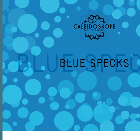
Forside
Shop
Kategorier
Lager/Pilsner/Pale Ale/Blonde/Gylden
Weissbier/Wit
Saison/Farmhouse/Grisette
IPA
Syrligt/Vildtgæret/Sour/Berliner Weisse
Mjød/Melomel/Braggot
Red Ale/Amber Ale/Brown Ale/Bock/Dubbel
Strong Ale/Dark Ale/Triple/Barley Wine
Porter/Stouts/Quadrupel
Røgøl
Øl
Tilbud
6pack2go
Alkoholfri
Glutenfri
Vegan/Vegansk
Black week
Juleøl
Farsdag
Andet