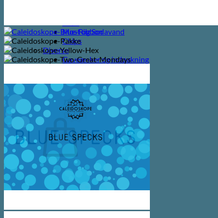
Spiritus
Cider
Likør
Most og Sodavand
Chips
Diverse
Gaveæsker og indpakning
Glas
Ølsmagning
Om ØL2GO
Kontakt
Kurv /
0,00
kr.
Ingen varer i kurven.
Tilbage til shoppen
Kasse
+