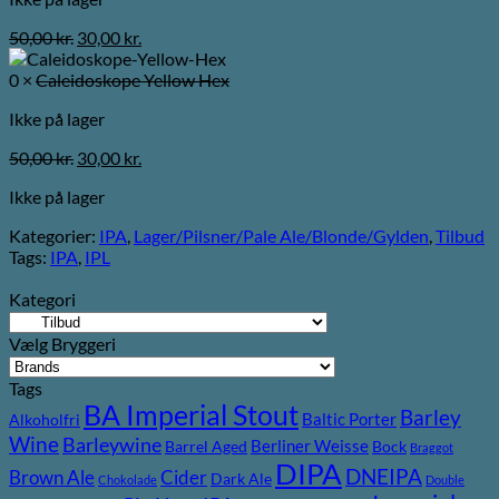
Den
Den
50,00
kr.
30,00
kr.
oprindelige
aktuelle
pris
pris
0 ×
Caleidoskope Yellow Hex
var:
er:
Ikke på lager
50,00 kr..
30,00 kr..
Den
Den
50,00
kr.
30,00
kr.
oprindelige
aktuelle
Ikke på lager
pris
pris
var:
er:
Kategorier:
IPA
,
Lager/Pilsner/Pale Ale/Blonde/Gylden
,
Tilbud
50,00 kr..
30,00 kr..
Tags:
IPA
,
IPL
Kategori
Vælg Bryggeri
Tags
BA Imperial Stout
Barley
Baltic Porter
Alkoholfri
Wine
Barleywine
Berliner Weisse
Barrel Aged
Bock
Braggot
DIPA
DNEIPA
Brown Ale
Cider
Dark Ale
Chokolade
Double