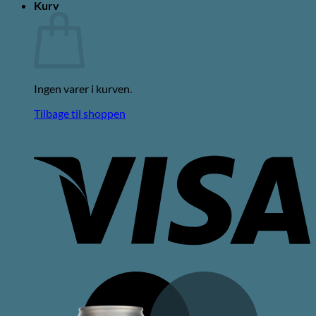
Kurv
Ingen varer i kurven.
Tilbage til shoppen
V
M