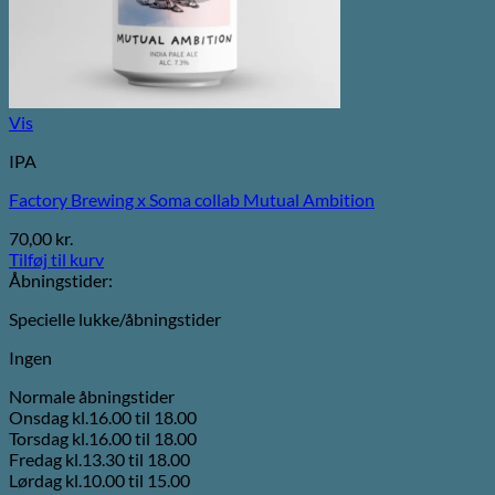
Vis
IPA
Factory Brewing x Soma collab Mutual Ambition
70,00
kr.
Tilføj til kurv
Åbningstider:
Specielle lukke/åbningstider
Ingen
Normale åbningstider
Onsdag kl.16.00 til 18.00
Torsdag kl.16.00 til 18.00
Fredag kl.13.30 til 18.00
Lørdag kl.10.00 til 15.00