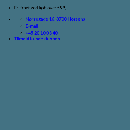
Fortsæt
Fri fragt ved køb over 599,-
til
indhold
Nørregade 16, 8700 Horsens
E-mail
+45 20 10 03 40
Tilmeld kundeklubben