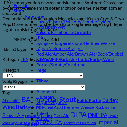
IPA fremhæver den newzealandske humle Southern Cross, som
Forside
byder på tydelige smagsnoter af citron og lime, næsten som en
Shop
sodavand.
Kategorier
Den understøttes af humlen Motueka samt Krush Cryo & Cryo
Lager/Pilsner/Pale Ale/Blonde/Gylden
Pop. Disse humler forstærker citron- og limesmagen og tilføjer
Weissbier/Wit
lag af tropisk frugt og ananas.
Saison/Farmhouse/Grisette
IPA
NEIPA 6,0% | Dåse 44cl
Syrligt/Vildtgæret/Sour/Berliner Weisse
Mjød/Melomel/Braggot
Ikke på lager
Red Ale/Amber Ale/Brown Ale/Bock/Dubbel
Kategori:
IPA
Tags:
IPA
,
NEIPA
Strong Ale/Dark Ale/Triple/Barley Wine
Porter/Stouts/Quadrupel
Kategori
Røgøl
Øl
Tilbud
Vælg Bryggeri
6pack2go
Alkoholfri
Tags
Glutenfri
BA Imperial Stout
Barley
Baltic Porter
Alkoholfri
Vegan/Vegansk
Wine
Barleywine
Berliner Weisse
Barrel Aged
Bock
Black week
Braggot
DIPA
Juleøl
DNEIPA
Brown Ale
Cider
Dark Ale
Chokolade
Double
Farsdag
Imperial
Gin
Hazy IPA
Mash Imperial Stout
Hindbær
Ice Cream Sour
Andet