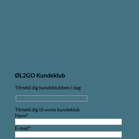
ØL2GO Kundeklub
Tilmeld dig kundeklubben i dag
Tilmeld dig til vores kundeklub
Navn*
E-mail*