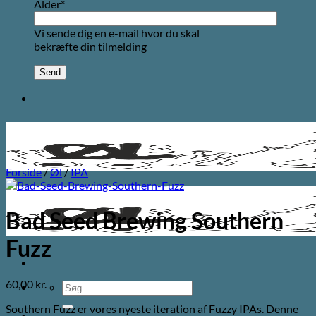
Alder*
Vi sende dig en e-mail hvor du skal
bekræfte din tilmelding
Forside
/
Øl
/
IPA
Bad Seed Brewing Southern
Fuzz
60,00
kr.
Søg
efter:
Southern Fuzz er vores nyeste iteration af Fuzzy IPAs. Denne