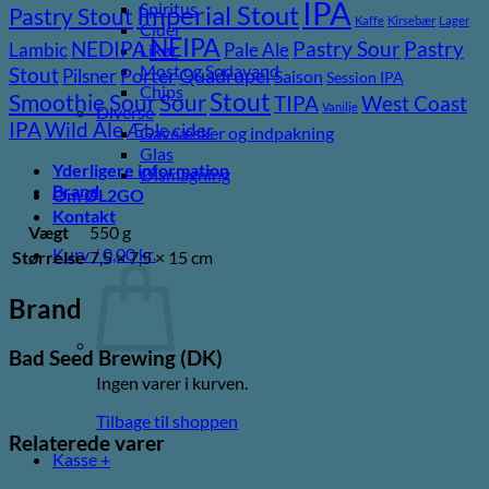
IPA
Spiritus
Imperial Stout
Pastry Stout
Kaffe
Kirsebær
Lager
Cider
NEIPA
Pastry
NEDIPA
Pastry Sour
Lambic
Pale Ale
Likør
Most og Sodavand
Stout
Pilsner
Porter
Quadrupel
Saison
Session IPA
Chips
Stout
Sour
Smoothie Sour
TIPA
West Coast
Vanilje
Diverse
Wild Ale
IPA
Æble cider
Gaveæsker og indpakning
Glas
Yderligere information
Ølsmagning
Brand
Om ØL2GO
Kontakt
Vægt
550 g
Kurv /
0,00
kr.
Størrelse
7,5 × 7,5 × 15 cm
Brand
Bad Seed Brewing (DK)
Ingen varer i kurven.
Tilbage til shoppen
Relaterede varer
Kasse
+