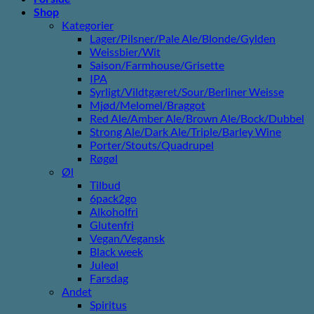
Shop
Kategorier
Lager/Pilsner/Pale Ale/Blonde/Gylden
Weissbier/Wit
Saison/Farmhouse/Grisette
IPA
Syrligt/Vildtgæret/Sour/Berliner Weisse
Mjød/Melomel/Braggot
Red Ale/Amber Ale/Brown Ale/Bock/Dubbel
Strong Ale/Dark Ale/Triple/Barley Wine
Porter/Stouts/Quadrupel
Røgøl
Øl
Tilbud
6pack2go
Alkoholfri
Glutenfri
Vegan/Vegansk
Black week
Juleøl
Farsdag
Andet
Spiritus