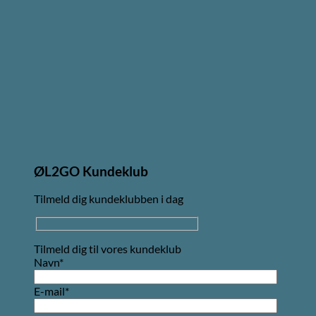
ØL2GO Kundeklub
Tilmeld dig kundeklubben i dag
Tilmeld dig til vores kundeklub
Navn*
E-mail*