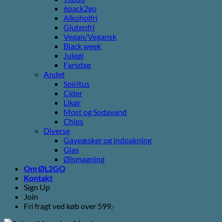
6pack2go
Alkoholfri
Glutenfri
Vegan/Vegansk
Black week
Juleøl
Farsdag
Andet
Spiritus
Cider
Likør
Most og Sodavand
Chips
Diverse
Gaveæsker og indpakning
Glas
Ølsmagning
Om ØL2GO
Kontakt
Sign Up
Join
Fri fragt ved køb over 599,-