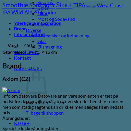
Spiritus
Stout
Sour
Smoothie Sour
TIPA
West Coast
Vanilje
Cider
Wild Ale
IPA
Æble cider
Likør
Most og Sodavand
Yderligere information
Chips
Brand
Diverse
Info om dato øl
Gaveæsker og indpakning
Glas
Vægt
450 g
Ølsmagning
Størrelse
7,5 × 7,5 × 12 cm
Om ØL2GO
Kontakt
Brand
Kurv /
0,00
kr.
Axiom (CZ)
Info om datovare Datovare er en vare som enten er tæt på
bedst før datoen eller måske er overskredet bedst før datoen
Ingen varer i kurven.
men som stadig sagtens kan drikkes men sælges til en nedsat
pris.
Tilbage til shoppen
Åbningstider:
Kasse
+
Specielle lukke/åbningstider