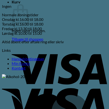
Kurv
Ingen
Normale åbningstider
Onsdag kl.16.00 til 18.00
Torsdag kl.16.00 til 18.00
Fredag kl.13.30 til 18.00
Ingen varer i kurven.
Lørdag kl.10.00 til 15.00
Tilbage til shoppen
Altid åbent efter aftale ring eller skriv
V
Links
Handelsbetingelser
Min Konto
Kontakt
V
M