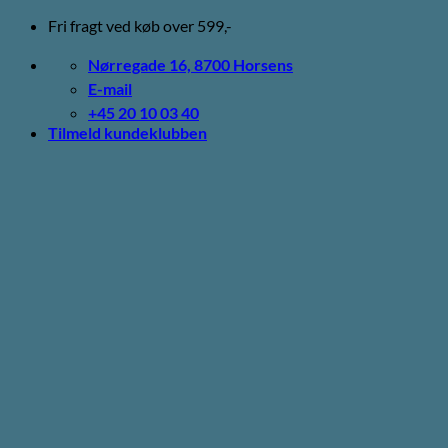
Fortsæt
Fri fragt ved køb over 599,-
til
indhold
Nørregade 16, 8700 Horsens
E-mail
+45 20 10 03 40
Tilmeld kundeklubben