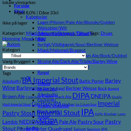
lokale vinmarker.
var:
er:
Forside
69,00 kr..
30,00 kr..
Shop
Mjød 8,0% | Dåse 33cl
Kategorier
Lager/Pilsner/Pale Ale/Blonde/Gylden
Ikke på lager
Weissbier/Wit
Kategorier:
Mjød/Melomel/Braggot
,
Tilbud
Tags:
Druer
,
Saison/Farmhouse/Grisette
Honning
,
Mead
,
Mjød
IPA
Syrligt/Vildtgæret/Sour/Berliner Weisse
Kategori
Mjød/Melomel/Braggot
Red Ale/Amber Ale/Brown Ale/Bock/Dubbel
Strong Ale/Dark Ale/Triple/Barley Wine
Vælg Bryggeri
Porter/Stouts/Quadrupel
Røgøl
Tags
Øl
BA Imperial Stout
Barley
Baltic Porter
Alkoholfri
Tilbud
Wine
Barleywine
Berliner Weisse
Barrel Aged
Bock
6pack2go
Braggot
DIPA
Alkoholfri
DNEIPA
Brown Ale
Cider
Dark Ale
Chokolade
Double
Glutenfri
Imperial
Gin
Hazy IPA
Mash Imperial Stout
Hindbær
Ice Cream Sour
Vegan/Vegansk
IPA
Imperial Stout
Black week
Pastry Stout
Kaffe
Kirsebær
Lager
Juleøl
NEIPA
Pastry
NEDIPA
Pastry Sour
Lambic
Pale Ale
Farsdag
Andet
Stout
Porter
Quadrupel
Pilsner
Saison
Session IPA