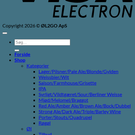
Copyright 2026 ©
ØL2GO ApS
Søg
efter:
Forside
Shop
Kategorier
Lager/Pilsner/Pale Ale/Blonde/Gylden
Weissbier/Wit
Saison/Farmhouse/Grisette
IPA
Syrligt/Vildtgæret/Sour/Berliner Weisse
Mjød/Melomel/Braggot
Red Ale/Amber Ale/Brown Ale/Bock/Dubbel
Strong Ale/Dark Ale/Triple/Barley Wine
Porter/Stouts/Quadrupel
Røgøl
Øl
Tilbud