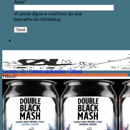
Alder*
Vi sende dig en e-mail hvor du skal
bekræfte din tilmelding
Forside
/
Øl
/
Pakker og Bundles
/
Tilbud
Tilbud!
Søg
efter: