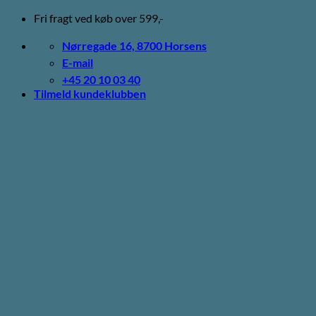
Fortsæt
Fri fragt ved køb over 599,-
til
indhold
Nørregade 16, 8700 Horsens
E-mail
+45 20 10 03 40
Tilmeld kundeklubben