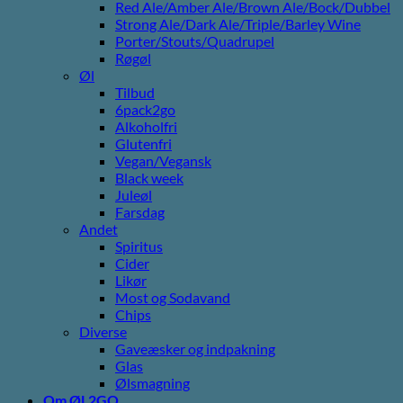
Red Ale/Amber Ale/Brown Ale/Bock/Dubbel
Strong Ale/Dark Ale/Triple/Barley Wine
Porter/Stouts/Quadrupel
Røgøl
Øl
Tilbud
6pack2go
Alkoholfri
Glutenfri
Vegan/Vegansk
Black week
Juleøl
Farsdag
Andet
Spiritus
Cider
Likør
Most og Sodavand
Chips
Diverse
Gaveæsker og indpakning
Glas
Ølsmagning
Om ØL2GO