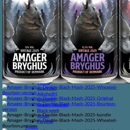
Forside
Shop
Kategorier
Lager/Pilsner/Pale Ale/Blonde/Gylden
Weissbier/Wit
Saison/Farmhouse/Grisette
IPA
Syrligt/Vildtgæret/Sour/Berliner Weisse
Mjød/Melomel/Braggot
Red Ale/Amber Ale/Brown Ale/Bock/Dubbel
Strong Ale/Dark Ale/Triple/Barley Wine
Porter/Stouts/Quadrupel
Røgøl
Øl
Tilbud
6pack2go
Alkoholfri
Glutenfri
Vegan/Vegansk
Black week
Juleøl
Farsdag
Andet