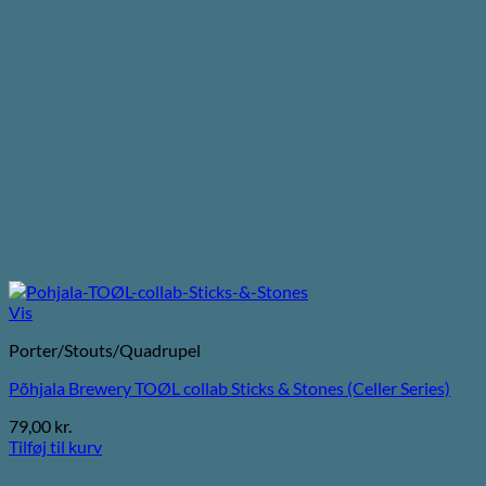
Vis
Porter/Stouts/Quadrupel
Põhjala Brewery TOØL collab Sticks & Stones (Celler Series)
79,00
kr.
Tilføj til kurv