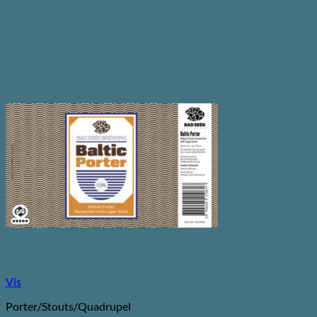
Vis
Porter/Stouts/Quadrupel