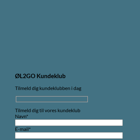
ØL2GO Kundeklub
Tilmeld dig kundeklubben i dag
Tilmeld dig til vores kundeklub
Navn*
E-mail*