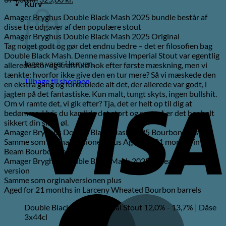
Kurv
oprindelige
aktuelle
Amager Bryghus Double Black Mash 2025 bundle består af
pris
pris
disse tre udgaver af den populære stout
var:
er:
Amager Bryghus Double Black Mash 2025 Original
374,00 kr..
325,00 kr..
Tag noget godt og gør det endnu bedre – det er filosofien bag
Double Black Mash. Denne massive Imperial Stout var egentlig
Ingen varer i kurven.
allerede stor og kraftfuld nok efter første mæskning, men vi
tænkte: hvorfor ikke give den en tur mere? Så vi mæskede den
Tilbage til shoppen
en ekstra gang og fordoblede alt det, der allerede var godt, i
jagten på det fantastiske. Kun malt, tungt skyts, ingen bullshit.
V
Om vi ramte det, vi gik efter? Tja, det er helt op til dig at
bedømme. Hvis du kan lide det stort og sort, så er det her helt
sikkert din slags øl.
Amager Bryghus Double Black Mash 2025 Bourbon version
Samme som orginalversionen plus Aged for 21 months in Jim
Beam Bourbon barrels
Amager Bryghus Double Black Mash 2025 Wheated Bourbon
version
Samme som orginalversionen plus
Aged for 21 months in Larceny Wheated Bourbon barrels
M
Double Black Mash Imperial Stout 12,0% - 13,7% | Dåse
3x44cl