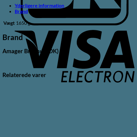
Yderligere information
Brand
Vægt
1650 g
V
E
Brand
Amager Bryghus (DK)
Relaterede varer