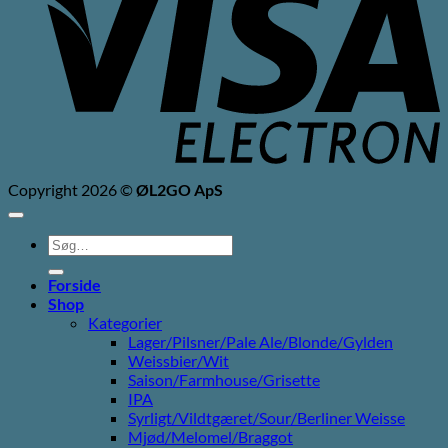
Copyright 2026 ©
ØL2GO ApS
Søg
efter:
Forside
Shop
Kategorier
Lager/Pilsner/Pale Ale/Blonde/Gylden
Weissbier/Wit
Saison/Farmhouse/Grisette
IPA
Syrligt/Vildtgæret/Sour/Berliner Weisse
Mjød/Melomel/Braggot