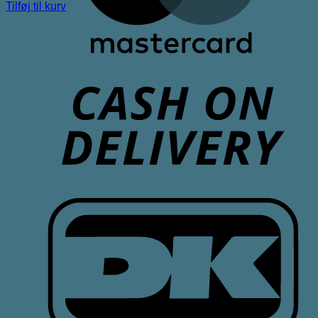
Tilføj til kurv
D
D