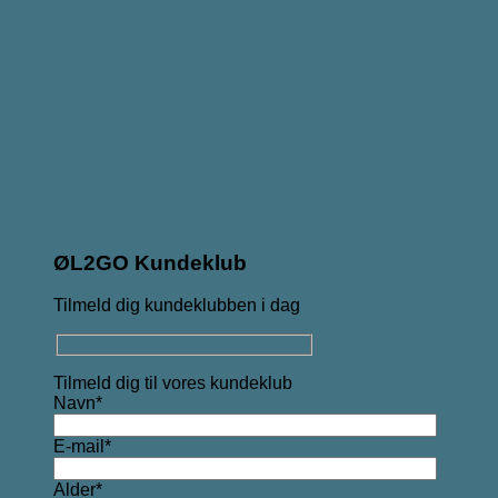
ØL2GO Kundeklub
Tilmeld dig kundeklubben i dag
Tilmeld dig til vores kundeklub
Navn*
E-mail*
Alder*