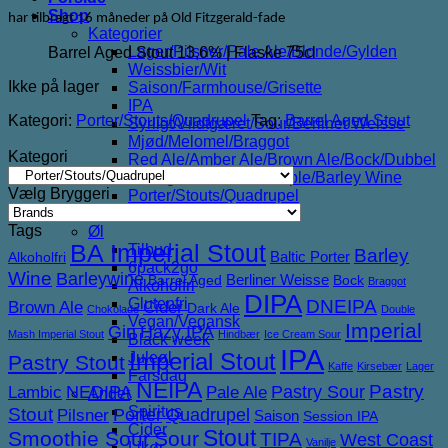
Shop
har tilbragt 16 måneder på Old Fitzgerald-fade
Kategorier
Lager/Pilsner/Pale Ale/Blonde/Gylden
Barrel Aged Stout 13,6% | Flaske 75cl
Weissbier/Wit
Ikke på lager
Saison/Farmhouse/Grisette
IPA
Kategori:
Porter/Stouts/Quadrupel
Tag:
Barrel Aged Stout
Syrligt/Vildtgæret/Sour/Berliner Weisse
Mjød/Melomel/Braggot
Kategori
Red Ale/Amber Ale/Brown Ale/Bock/Dubbel
Strong Ale/Dark Ale/Triple/Barley Wine
Vælg Bryggeri
Porter/Stouts/Quadrupel
Røgøl
Tags
Øl
BA Imperial Stout
Tilbud
Barley
Baltic Porter
Alkoholfri
6pack2go
Wine
Barleywine
Berliner Weisse
Barrel Aged
Bock
Braggot
Alkoholfri
DIPA
Glutenfri
DNEIPA
Brown Ale
Cider
Dark Ale
Chokolade
Double
Vegan/Vegansk
Imperial
Gin
Hazy IPA
Mash Imperial Stout
Hindbær
Ice Cream Sour
Black week
IPA
Imperial Stout
Juleøl
Pastry Stout
Kaffe
Kirsebær
Lager
Farsdag
NEIPA
NEDIPA
Pastry Sour
Pastry
Lambic
Pale Ale
Andet
Spiritus
Stout
Porter
Quadrupel
Pilsner
Saison
Session IPA
Cider
Stout
Smoothie Sour
Sour
TIPA
West Coast
Vanilje
Likør