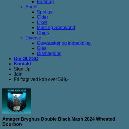
Farsdag
Andet
Spiritus
Cider
Likør
Most og Sodavand
Chips
Diverse
Gaveæsker og indpakning
Glas
Ølsmagning
Om ØL2GO
Kontakt
Sign Up
Join
Fri fragt ved køb over 599,-
Amager Bryghus Double Black Mash 2024 Wheated
Bourbon