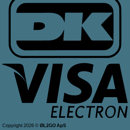
V
E
Copyright 2026 ©
ØL2GO ApS