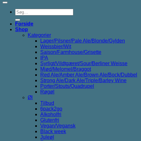
Søg
efter:
Forside
Shop
Kategorier
Lager/Pilsner/Pale Ale/Blonde/Gylden
Weissbier/Wit
Saison/Farmhouse/Grisette
IPA
Syrligt/Vildtgæret/Sour/Berliner Weisse
Mjød/Melomel/Braggot
Red Ale/Amber Ale/Brown Ale/Bock/Dubbel
Strong Ale/Dark Ale/Triple/Barley Wine
Porter/Stouts/Quadrupel
Røgøl
Øl
Tilbud
6pack2go
Alkoholfri
Glutenfri
Vegan/Vegansk
Black week
Juleøl