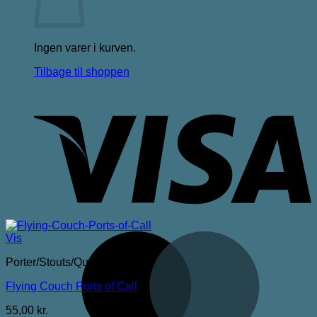
Ingen varer i kurven.
Tilbage til shoppen
V
M
Vis
Porter/Stouts/Quadrupel
Flying Couch Ports of Call
55,00
kr.