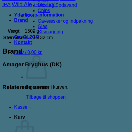
IPA
Wild Ale
Æble cider
Most og Sodavand
Chips
Yderligere information
Diverse
Brand
Gaveæsker og indpakning
Glas
Vægt
1500 g
Ølsmagning
Om ØL2GO
Størrelse
9 × 9 × 32 cm
Kontakt
Brand
Kurv /
0,00
kr.
Amager Bryghus (DK)
Relaterede varer
Ingen varer i kurven.
Tilbage til shoppen
Kasse
+
Kurv