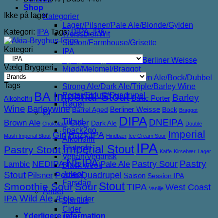
Shop
Ikke på lager
Kategorier
Lager/Pilsner/Pale Ale/Blonde/Gylden
Kategori:
IPA
Tags:
DIPA
,
IPA
Weissbier/Wit
Saison/Farmhouse/Grisette
Kategori
IPA
Syrligt/Vildtgæret/Sour/Berliner Weisse
Vælg Bryggeri
Mjød/Melomel/Braggot
Red Ale/Amber Ale/Brown Ale/Bock/Dubbel
Tags
Strong Ale/Dark Ale/Triple/Barley Wine
BA Imperial Stout
Porter/Stouts/Quadrupel
Barley
Baltic Porter
Alkoholfri
Røgøl
Wine
Barleywine
Berliner Weisse
Barrel Aged
Bock
Braggot
Øl
DIPA
DNEIPA
Tilbud
Brown Ale
Cider
Dark Ale
Chokolade
Double
6pack2go
Imperial
Gin
Hazy IPA
Mash Imperial Stout
Hindbær
Ice Cream Sour
Alkoholfri
IPA
Imperial Stout
Glutenfri
Pastry Stout
Kaffe
Kirsebær
Lager
Vegan/Vegansk
NEIPA
NEDIPA
Pastry Sour
Pastry
Lambic
Pale Ale
Black week
Stout
Juleøl
Porter
Quadrupel
Pilsner
Saison
Session IPA
Farsdag
Stout
Smoothie Sour
Sour
TIPA
West Coast
Vanilje
Andet
IPA
Wild Ale
Æble cider
Spiritus
Cider
Yderligere information
Likør