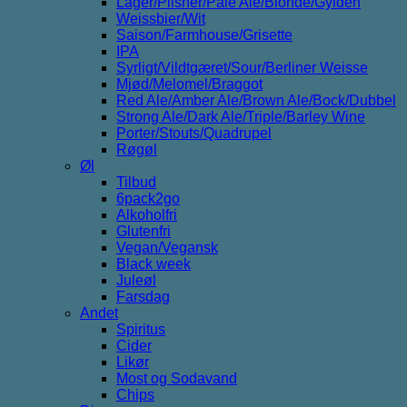
Lager/Pilsner/Pale Ale/Blonde/Gylden
Weissbier/Wit
Saison/Farmhouse/Grisette
IPA
Syrligt/Vildtgæret/Sour/Berliner Weisse
Mjød/Melomel/Braggot
Red Ale/Amber Ale/Brown Ale/Bock/Dubbel
Strong Ale/Dark Ale/Triple/Barley Wine
Porter/Stouts/Quadrupel
Røgøl
Øl
Tilbud
6pack2go
Alkoholfri
Glutenfri
Vegan/Vegansk
Black week
Juleøl
Farsdag
Andet
Spiritus
Cider
Likør
Most og Sodavand
Chips