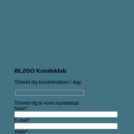
ØL2GO Kundeklub
Tilmeld dig kundeklubben i dag
Tilmeld dig til vores kundeklub
Navn*
E-mail*
Alder*