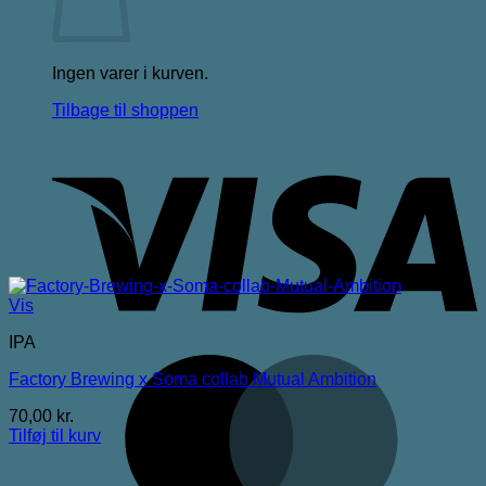
Ingen varer i kurven.
Tilbage til shoppen
V
Vis
IPA
M
Factory Brewing x Soma collab Mutual Ambition
70,00
kr.
Tilføj til kurv