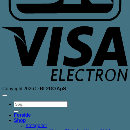
V
E
Copyright 2026 ©
ØL2GO ApS
Søg
efter:
Forside
Shop
Kategorier