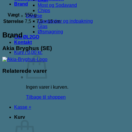
Brand
Most og Sodavand
Chips
Vægt
550 g
Diverse
Gaveæsker og indpakning
Størrelse
7,5 × 7,5 × 15 cm
Glas
Ølsmagning
Brand
Om ØL2GO
Kontakt
Akia Bryghus (SE)
Kurv /
0,00
kr.
Relaterede varer
Ingen varer i kurven.
Tilbage til shoppen
Kasse
+
Kurv