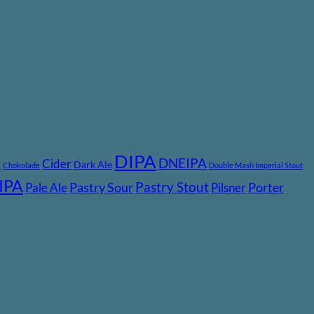
DIPA
DNEIPA
e
Cider
Dark Ale
Chokolade
Double Mash Imperial Stout
IPA
Pastry Stout
Pastry Sour
Porter
Pale Ale
Pilsner