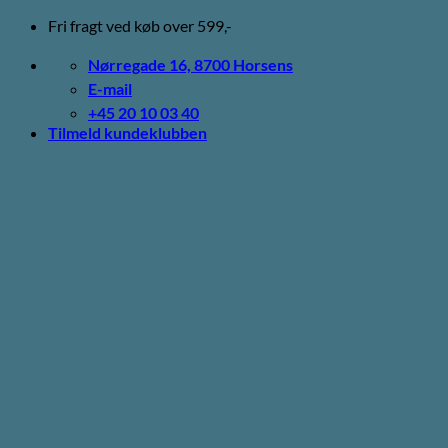
Fortsæt
Fri fragt ved køb over 599,-
til
indhold
Nørregade 16, 8700 Horsens
E-mail
+45 20 10 03 40
Tilmeld kundeklubben