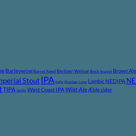
ne
Barleywine
Brown Al
Berliner Weisse
Barrel Aged
Bock
Braggot
IPA
mperial Stout
NE
NEDIPA
Lambic
Kaffe
Kirsebær
Lager
t
TIPA
Wild Ale
West Coast IPA
Æble cider
Vanilje