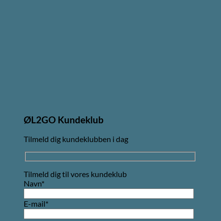
ØL2GO Kundeklub
Tilmeld dig kundeklubben i dag
Tilmeld dig til vores kundeklub
Navn*
E-mail*