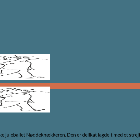
iske juleballet Nøddeknækkeren. Den er delikat lagdelt med et strej