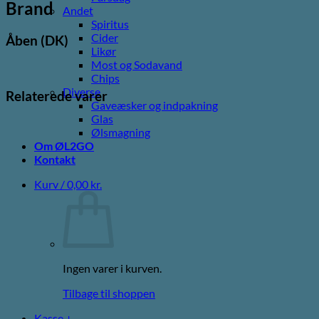
Brand
Andet
Spiritus
Cider
Åben (DK)
Likør
Most og Sodavand
Chips
Diverse
Relaterede varer
Gaveæsker og indpakning
Glas
Ølsmagning
Om ØL2GO
Kontakt
Kurv /
0,00
kr.
Ingen varer i kurven.
Tilbage til shoppen
Kasse
+