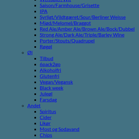
Saison/Farmhouse/Grisette
IPA
Syrligt/Vildtgæret/Sour/Berliner Weisse
Mjød/Melomel/Braggot
Red Ale/Amber Ale/Brown Ale/Bock/Dubbel
Strong Ale/Dark Ale/Triple/Barley Wine
Porter/Stouts/Quadrupel
Røgøl
Øl
Tilbud
6pack2go
Alkoholfri
Glutenfri
Vegan/Vegansk
Black week
Juleøl
Farsdag
Andet
Spiritus
Cider
Likør
Most og Sodavand
Chips