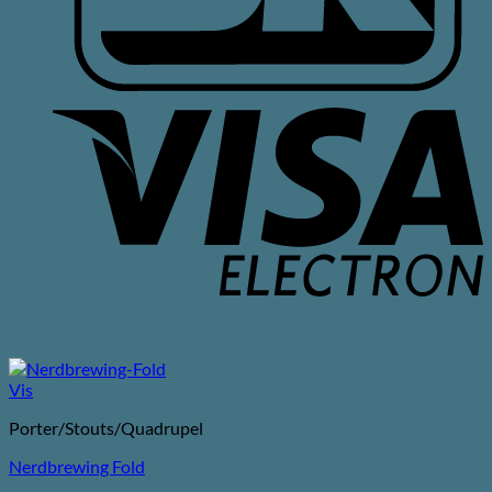
V
E
Vis
Porter/Stouts/Quadrupel
Nerdbrewing Fold