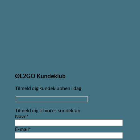
ØL2GO Kundeklub
Tilmeld dig kundeklubben i dag
Tilmeld dig til vores kundeklub
Navn*
E-mail*