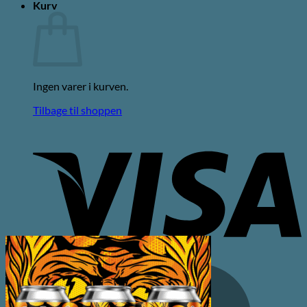
Kurv
Ingen varer i kurven.
Tilbage til shoppen
V
M