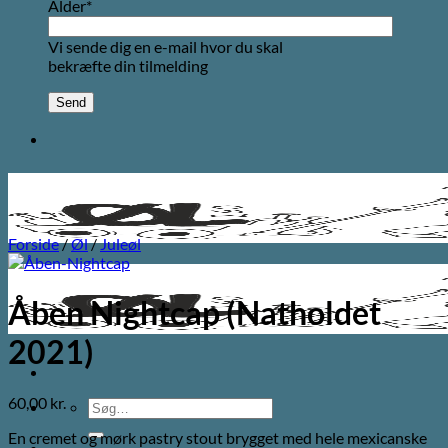
Alder*
Vi sende dig en e-mail hvor du skal
bekræfte din tilmelding
Forside
/
Øl
/
Juleøl
Åben Nightcap (Natholdet
2021)
60,00
kr.
Søg
efter:
En cremet og mørk pastry stout brygget med hele mexicanske