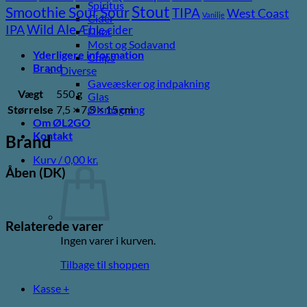
Spiritus
Stout
Sour
Smoothie Sour
TIPA
West Coast
Vanilje
Cider
Wild Ale
IPA
Æble cider
Likør
Most og Sodavand
Yderligere information
Chips
Brand
Diverse
Gaveæsker og indpakning
Vægt
550 g
Glas
Størrelse
7,5 × 7,5 × 15 cm
Ølsmagning
Om ØL2GO
Kontakt
Brand
Kurv /
0,00
kr.
Åben (DK)
Relaterede varer
Ingen varer i kurven.
Tilbage til shoppen
Kasse
+