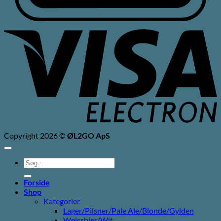
V
E
Copyright 2026 ©
ØL2GO ApS
Søg
efter:
Forside
Shop
Kategorier
Lager/Pilsner/Pale Ale/Blonde/Gylden
Weissbier/Wit