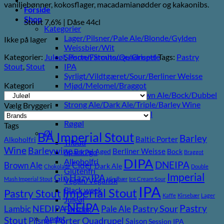
vaniljebønner, kokosflager, macadamianødder og kakaonibs.
Forside
Shop
Stout 7,6% | Dåse 44cl
Kategorier
Lager/Pilsner/Pale Ale/Blonde/Gylden
Ikke på lager
Weissbier/Wit
Kategorier:
Juleøl
,
Porter/Stouts/Quadrupel
Tags:
Pastry
Saison/Farmhouse/Grisette
Stout
,
Stout
IPA
Syrligt/Vildtgæret/Sour/Berliner Weisse
Kategori
Mjød/Melomel/Braggot
Red Ale/Amber Ale/Brown Ale/Bock/Dubbel
Strong Ale/Dark Ale/Triple/Barley Wine
Vælg Bryggeri
Porter/Stouts/Quadrupel
Røgøl
Tags
Øl
BA Imperial Stout
Barley
Baltic Porter
Alkoholfri
Tilbud
Wine
Barleywine
Berliner Weisse
6pack2go
Barrel Aged
Bock
Braggot
DIPA
Alkoholfri
DNEIPA
Brown Ale
Cider
Dark Ale
Chokolade
Double
Glutenfri
Imperial
Gin
Hazy IPA
Mash Imperial Stout
Hindbær
Ice Cream Sour
Vegan/Vegansk
IPA
Black week
Imperial Stout
Pastry Stout
Kaffe
Kirsebær
Lager
Juleøl
NEIPA
Pastry
NEDIPA
Pastry Sour
Lambic
Pale Ale
Farsdag
Andet
Stout
Porter
Quadrupel
Pilsner
Saison
Session IPA