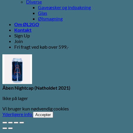
Diverse
Gaveæsker og indpakning
Glas
Ølsmagning
Om ØL2GO
Kontakt
Sign Up
Join
Fri fragt ved køb over 599,-
Åben Nightcap (Natholdet 2021)
Ikke på lager
Vi bruger kun nødvendig cookies
Yderligere info
Accepter