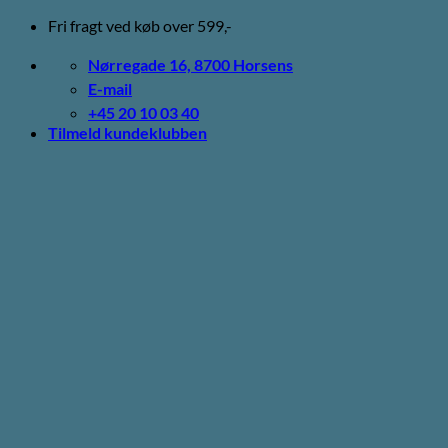
Fortsæt
Fri fragt ved køb over 599,-
til
indhold
Nørregade 16, 8700 Horsens
E-mail
+45 20 10 03 40
Tilmeld kundeklubben