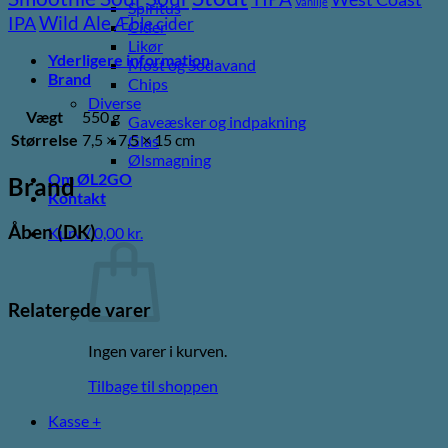
Vanilje
Spiritus
Wild Ale
IPA
Æble cider
Cider
Likør
Yderligere information
Most og Sodavand
Brand
Chips
Diverse
Vægt
550 g
Gaveæsker og indpakning
Størrelse
7,5 × 7,5 × 15 cm
Glas
Ølsmagning
Om ØL2GO
Brand
Kontakt
Åben (DK)
Kurv /
0,00
kr.
Relaterede varer
Ingen varer i kurven.
Tilbage til shoppen
Kasse
+