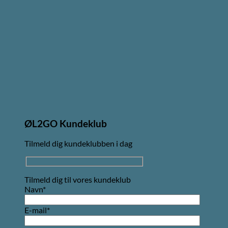
ØL2GO Kundeklub
Tilmeld dig kundeklubben i dag
Tilmeld dig til vores kundeklub
Navn*
E-mail*