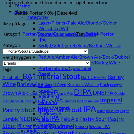
sirup og chokolade blendet med en røget undertone
Forside
Shop
Baltisk Porter 9,0% | Dåse 44cl
Kategorier
Lager/Pilsner/Pale Ale/Blonde/Gylden
Ikke på lager
Weissbier/Wit
Kategori:
Porter/Stouts/Quadrupel
Tag:
Baltisk Porter
Saison/Farmhouse/Grisette
IPA
Kategori
Syrligt/Vildtgæret/Sour/Berliner Weisse
Mjød/Melomel/Braggot
Red Ale/Amber Ale/Brown Ale/Bock/Dubbel
Vælg Bryggeri
Strong Ale/Dark Ale/Triple/Barley Wine
Porter/Stouts/Quadrupel
Tags
Røgøl
BA Imperial Stout
Barley
Baltic Porter
Alkoholfri
Øl
Wine
Barleywine
Berliner Weisse
Barrel Aged
Bock
Tilbud
Braggot
DIPA
6pack2go
DNEIPA
Brown Ale
Cider
Dark Ale
Chokolade
Double
Alkoholfri
Imperial
Gin
Hazy IPA
Mash Imperial Stout
Hindbær
Ice Cream Sour
Glutenfri
IPA
Imperial Stout
Vegan/Vegansk
Pastry Stout
Kaffe
Kirsebær
Lager
Black week
NEIPA
Pastry
NEDIPA
Pastry Sour
Lambic
Pale Ale
Juleøl
Farsdag
Stout
Porter
Quadrupel
Pilsner
Saison
Session IPA
Andet
Stout
Sour
Smoothie Sour
TIPA
West Coast