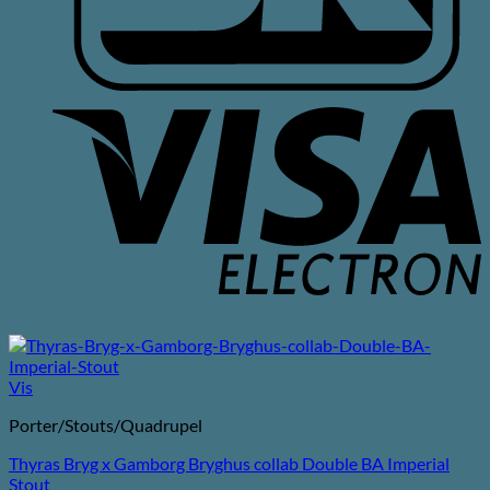
V
E
Vis
Porter/Stouts/Quadrupel
Thyras Bryg x Gamborg Bryghus collab Double BA Imperial
Stout