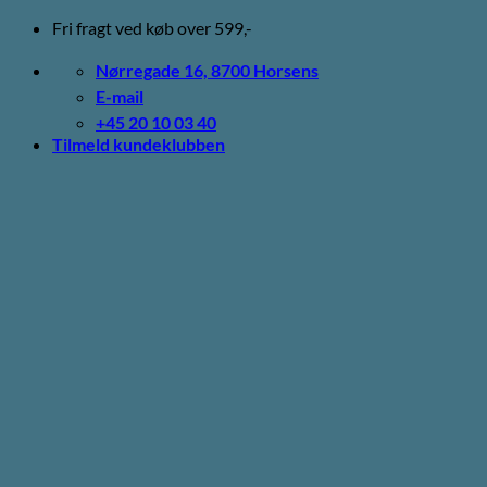
Fortsæt
Fri fragt ved køb over 599,-
til
indhold
Nørregade 16, 8700 Horsens
E-mail
+45 20 10 03 40
Tilmeld kundeklubben