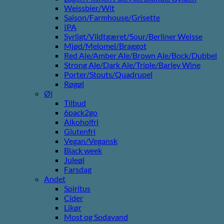
Weissbier/Wit
Saison/Farmhouse/Grisette
IPA
Syrligt/Vildtgæret/Sour/Berliner Weisse
Mjød/Melomel/Braggot
Red Ale/Amber Ale/Brown Ale/Bock/Dubbel
Strong Ale/Dark Ale/Triple/Barley Wine
Porter/Stouts/Quadrupel
Røgøl
Øl
Tilbud
6pack2go
Alkoholfri
Glutenfri
Vegan/Vegansk
Black week
Juleøl
Farsdag
Andet
Spiritus
Cider
Likør
Most og Sodavand