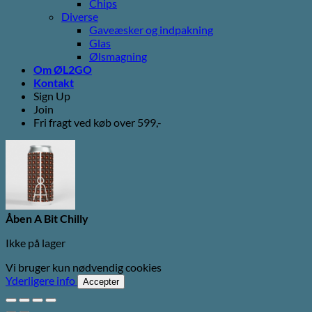
Chips
Diverse
Gaveæsker og indpakning
Glas
Ølsmagning
Om ØL2GO
Kontakt
Sign Up
Join
Fri fragt ved køb over 599,-
Åben A Bit Chilly
Ikke på lager
Vi bruger kun nødvendig cookies
Yderligere info
Accepter