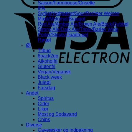
Saison/Farmhouse/Grisette
IPA
V
Syrligt/Vildtgæret/Sour/Berliner Weisse
E
Mjød/Melomel/Braggot
Red Ale/Amber Ale/Brown Ale/Bock/Dubbel
Strong Ale/Dark Ale/Triple/Barley Wine
Porter/Stouts/Quadrupel
Røgøl
Øl
Tilbud
6pack2go
Alkoholfri
Glutenfri
Vegan/Vegansk
Black week
Juleøl
Farsdag
Andet
Spiritus
Cider
Likør
Most og Sodavand
Chips
Diverse
Gaveæsker og indpakning