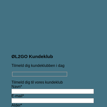
ØL2GO Kundeklub
Tilmeld dig kundeklubben i dag
Tilmeld dig til vores kundeklub
Navn*
E-mail*
Alder*