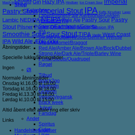
Imperial
Gin
Hazy IPA
Mash Imperial Stout
Hindbær
Ice Cream Sour
Shop
IPA
Imperial Stout
Pastry Stout
Kategorier
Kaffe
Kirsebær
Lager
Lager/Pilsner/Pale Ale/Blonde/Gylden
NEIPA
NEDIPA
Pastry Sour
Pastry
Lambic
Pale Ale
Weissbier/Wit
Stout
Porter
Saison/Farmhouse/Grisette
Quadrupel
Pilsner
Saison
Session IPA
IPA
Stout
Smoothie Sour
Sour
TIPA
West Coast
Vanilje
Syrligt/Vildtgæret/Sour/Berliner Weisse
IPA
Wild Ale
Æble cider
Mjød/Melomel/Braggot
Åbningstider:
Red Ale/Amber Ale/Brown Ale/Bock/Dubbel
Strong Ale/Dark Ale/Triple/Barley Wine
Specielle lukke/åbningstider
Porter/Stouts/Quadrupel
Røgøl
Ingen
Øl
Tilbud
Normale åbningstider
6pack2go
Onsdag kl.16.00 til 18.00
Alkoholfri
Torsdag kl.16.00 til 18.00
Glutenfri
Fredag kl.13.30 til 18.00
Vegan/Vegansk
Lørdag kl.10.00 til 15.00
Black week
Juleøl
Altid åbent efter aftale ring eller skriv
Farsdag
Andet
Links
Spiritus
Cider
Handelsbetingelser
Likør