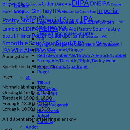
DIPA
DNEIPA
Brown Ale
Cider
Dark Ale
Chokolade
Double
Forside
Imperial
Gin
Hazy IPA
Shop
Mash Imperial Stout
Hindbær
Ice Cream Sour
Kategorier
IPA
Imperial Stout
Pastry Stout
Lager/Pilsner/Pale Ale/Blonde/Gylden
Kaffe
Kirsebær
Lager
NEIPA
Weissbier/Wit
Pastry
NEDIPA
Pastry Sour
Lambic
Pale Ale
Saison/Farmhouse/Grisette
Stout
Porter
Quadrupel
Pilsner
Saison
Session IPA
IPA
Stout
Sour
Smoothie Sour
TIPA
West Coast
Syrligt/Vildtgæret/Sour/Berliner Weisse
Vanilje
Wild Ale
Mjød/Melomel/Braggot
IPA
Æble cider
Red Ale/Amber Ale/Brown Ale/Bock/Dubbel
Åbningstider:
Strong Ale/Dark Ale/Triple/Barley Wine
Porter/Stouts/Quadrupel
Specielle lukke/åbningstider
Røgøl
Ingen
Øl
Tilbud
Normale åbningstider
6pack2go
Onsdag kl.16.00 til 18.00
Alkoholfri
Torsdag kl.16.00 til 18.00
Glutenfri
Fredag kl.13.30 til 18.00
Vegan/Vegansk
Lørdag kl.10.00 til 15.00
Black week
Juleøl
Altid åbent efter aftale ring eller skriv
Farsdag
Andet
Links