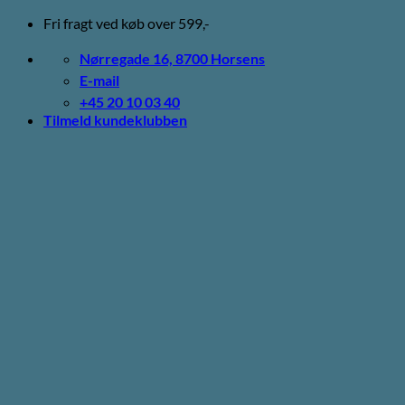
Fortsæt
Fri fragt ved køb over 599,-
til
indhold
Nørregade 16, 8700 Horsens
E-mail
+45 20 10 03 40
Tilmeld kundeklubben