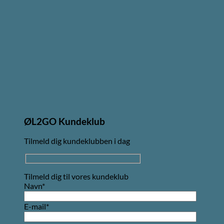
ØL2GO Kundeklub
Tilmeld dig kundeklubben i dag
Tilmeld dig til vores kundeklub
Navn*
E-mail*