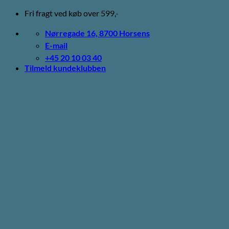
Fortsæt
Fri fragt ved køb over 599,-
til
indhold
Nørregade 16, 8700 Horsens
E-mail
+45 20 10 03 40
Tilmeld kundeklubben