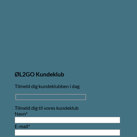
ØL2GO Kundeklub
Tilmeld dig kundeklubben i dag
Tilmeld dig til vores kundeklub
Navn*
E-mail*