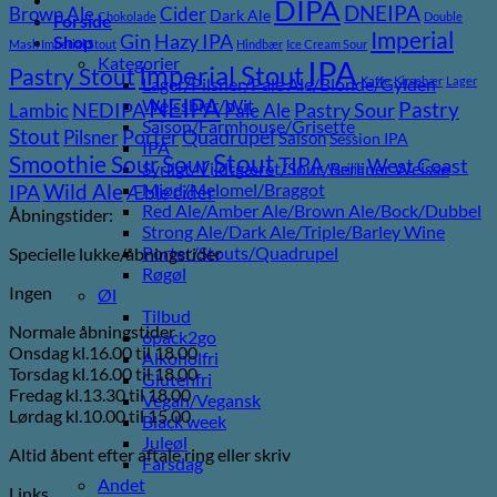
DIPA
DNEIPA
Brown Ale
Cider
Dark Ale
Chokolade
Double
Forside
Imperial
Gin
Hazy IPA
Shop
Mash Imperial Stout
Hindbær
Ice Cream Sour
Kategorier
IPA
Imperial Stout
Pastry Stout
Lager/Pilsner/Pale Ale/Blonde/Gylden
Kaffe
Kirsebær
Lager
NEIPA
Weissbier/Wit
Pastry
NEDIPA
Pastry Sour
Lambic
Pale Ale
Saison/Farmhouse/Grisette
Stout
Porter
Quadrupel
Pilsner
Saison
Session IPA
IPA
Stout
Sour
Smoothie Sour
TIPA
West Coast
Syrligt/Vildtgæret/Sour/Berliner Weisse
Vanilje
Wild Ale
Mjød/Melomel/Braggot
IPA
Æble cider
Red Ale/Amber Ale/Brown Ale/Bock/Dubbel
Åbningstider:
Strong Ale/Dark Ale/Triple/Barley Wine
Porter/Stouts/Quadrupel
Specielle lukke/åbningstider
Røgøl
Ingen
Øl
Tilbud
Normale åbningstider
6pack2go
Onsdag kl.16.00 til 18.00
Alkoholfri
Torsdag kl.16.00 til 18.00
Glutenfri
Fredag kl.13.30 til 18.00
Vegan/Vegansk
Lørdag kl.10.00 til 15.00
Black week
Juleøl
Altid åbent efter aftale ring eller skriv
Farsdag
Andet
Links