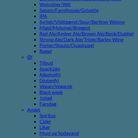
Weissbier/Wit
Saison/Farmhouse/Grisette
IPA
Syrligt/Vildtgæret/Sour/Berliner Weisse
Mjød/Melomel/Braggot
Red Ale/Amber Ale/Brown Ale/Bock/Dubbel
Strong Ale/Dark Ale/Triple/Barley Wine
Porter/Stouts/Quadrupel
Røgøl
Øl
Tilbud
6pack2go
Alkoholfri
Glutenfri
Vegan/Vegansk
Black week
Juleøl
Farsdag
Andet
Spiritus
Cider
Likør
Most og Sodavand