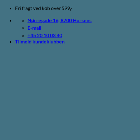
Fortsæt
Fri fragt ved køb over 599,-
til
indhold
Nørregade 16, 8700 Horsens
E-mail
+45 20 10 03 40
Tilmeld kundeklubben