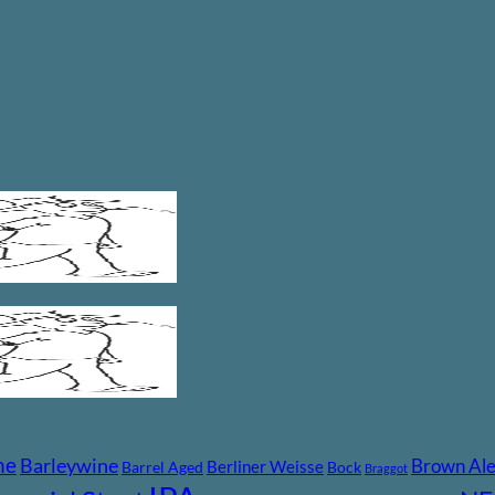
ne
Barleywine
Brown Al
Berliner Weisse
Barrel Aged
Bock
Braggot