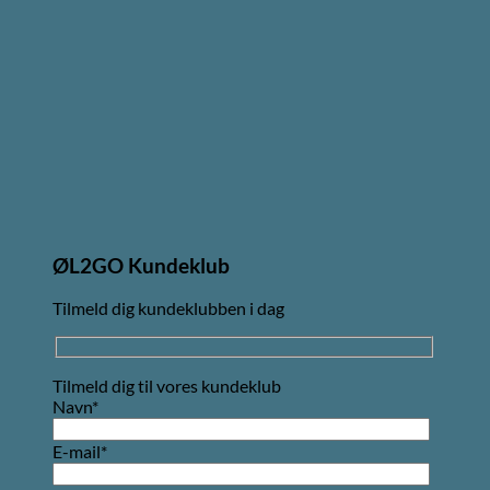
ØL2GO Kundeklub
Tilmeld dig kundeklubben i dag
Tilmeld dig til vores kundeklub
Navn*
E-mail*