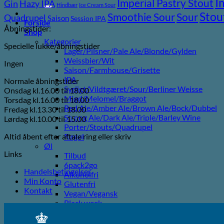
I
efter:
Imperial Pastry Stout
Gin
Hazy IPA
Hindbær
Ice Cream Sour
Stou
Sour
Smoothie Sour
Quadrupel
Saison
Session IPA
Forside
Åbningstider:
Shop
Kategorier
Specielle lukke/åbningstider
Lager/Pilsner/Pale Ale/Blonde/Gylden
Weissbier/Wit
Ingen
Saison/Farmhouse/Grisette
IPA
Normale åbningstider
Syrligt/Vildtgæret/Sour/Berliner Weisse
Onsdag kl.16.00 til 18.00
Mjød/Melomel/Braggot
Torsdag kl.16.00 til 18.00
Red Ale/Amber Ale/Brown Ale/Bock/Dubbel
Fredag kl.13.30 til 18.00
Strong Ale/Dark Ale/Triple/Barley Wine
Lørdag kl.10.00 til 15.00
Porter/Stouts/Quadrupel
Altid åbent efter aftale ring eller skriv
Røgøl
Øl
Links
Tilbud
6pack2go
Handelsbetingelser
Alkoholfri
Min Konto
Glutenfri
Kontakt
Vegan/Vegansk
Black week
Juleøl
Farsdag