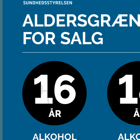
Andet
Spiritus
Cider
Likør
Most og Sodavand
Chips
Diverse
Gaveæsker og indpakning
Glas
Ølsmagning
Om ØL2GO
Kontakt
Kurv /
0,00
kr.
Ingen varer i kurven.
Tilbage til shoppen
Kasse
+