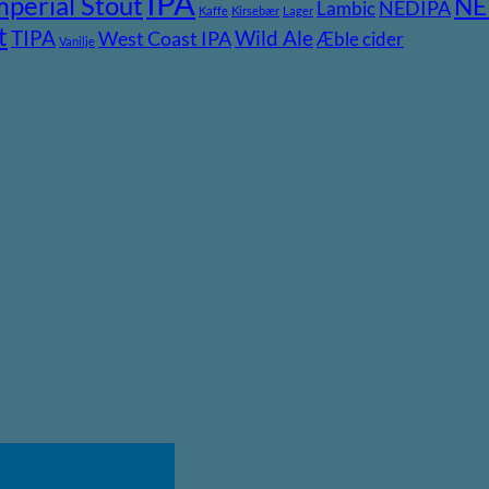
IPA
mperial Stout
NE
NEDIPA
Lambic
Kaffe
Kirsebær
Lager
t
TIPA
Wild Ale
West Coast IPA
Æble cider
Vanilje