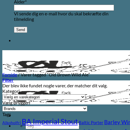
Alder*
Vi sende dig en e-mail hvor du skal bekræfte din
tilmelding
Forside
/
Varer tagged “Old Brown Wild Ale”
Filter
Der blev ikke fundet nogle varer, der matcher dit valg.
Kategori
Vælg Bryggeri
Tags
BA Imperial Stout
Barley Wi
Baltic Porter
Alkoholfri
Søg