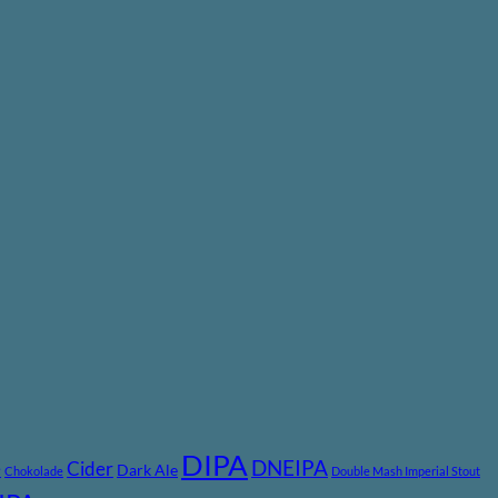
DIPA
DNEIPA
e
Cider
Dark Ale
Chokolade
Double Mash Imperial Stout