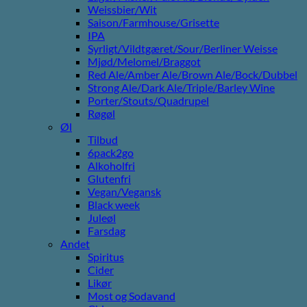
Weissbier/Wit
Saison/Farmhouse/Grisette
IPA
Syrligt/Vildtgæret/Sour/Berliner Weisse
Mjød/Melomel/Braggot
Red Ale/Amber Ale/Brown Ale/Bock/Dubbel
Strong Ale/Dark Ale/Triple/Barley Wine
Porter/Stouts/Quadrupel
Røgøl
Øl
Tilbud
6pack2go
Alkoholfri
Glutenfri
Vegan/Vegansk
Black week
Juleøl
Farsdag
Andet
Spiritus
Cider
Likør
Most og Sodavand