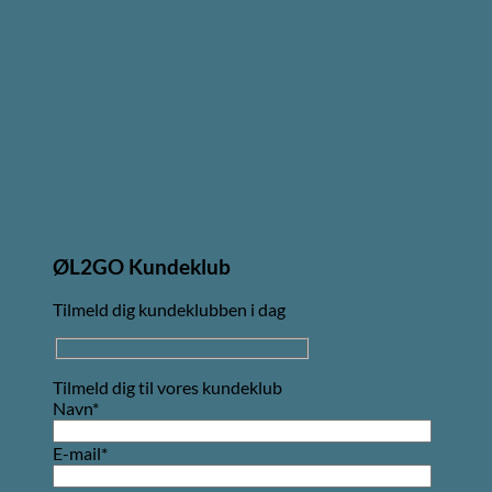
ØL2GO Kundeklub
Tilmeld dig kundeklubben i dag
Tilmeld dig til vores kundeklub
Navn*
E-mail*