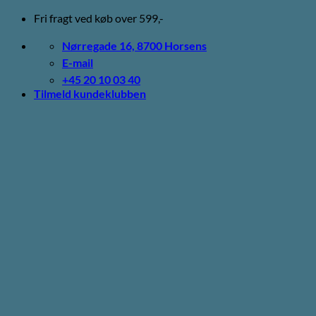
Fortsæt
Fri fragt ved køb over 599,-
til
indhold
Nørregade 16, 8700 Horsens
E-mail
+45 20 10 03 40
Tilmeld kundeklubben