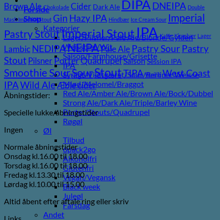
DIPA
DNEIPA
Brown Ale
Cider
Dark Ale
Chokolade
Double
Forside
Imperial
Gin
Hazy IPA
Shop
Mash Imperial Stout
Hindbær
Ice Cream Sour
Kategorier
IPA
Imperial Stout
Pastry Stout
Lager/Pilsner/Pale Ale/Blonde/Gylden
Kaffe
Kirsebær
Lager
NEIPA
Weissbier/Wit
Pastry
NEDIPA
Pastry Sour
Lambic
Pale Ale
Saison/Farmhouse/Grisette
Stout
Pilsner
Porter
Quadrupel
Saison
Session IPA
IPA
Stout
Sour
Smoothie Sour
TIPA
West Coast
Syrligt/Vildtgæret/Sour/Berliner Weisse
Vanilje
Wild Ale
Mjød/Melomel/Braggot
IPA
Æble cider
Red Ale/Amber Ale/Brown Ale/Bock/Dubbel
Åbningstider:
Strong Ale/Dark Ale/Triple/Barley Wine
Porter/Stouts/Quadrupel
Specielle lukke/åbningstider
Røgøl
Ingen
Øl
Tilbud
Normale åbningstider
6pack2go
Onsdag kl.16.00 til 18.00
Alkoholfri
Torsdag kl.16.00 til 18.00
Glutenfri
Fredag kl.13.30 til 18.00
Vegan/Vegansk
Lørdag kl.10.00 til 15.00
Black week
Juleøl
Altid åbent efter aftale ring eller skriv
Farsdag
Andet
Links