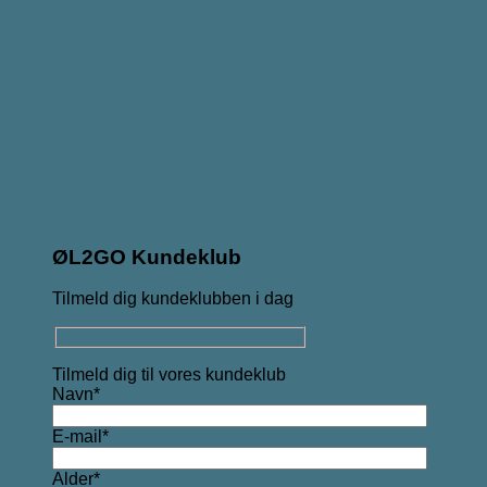
ØL2GO Kundeklub
Tilmeld dig kundeklubben i dag
Tilmeld dig til vores kundeklub
Navn*
E-mail*
Alder*