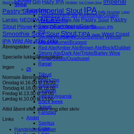
Imperial
Gin
Hazy IPA
Mash Imperial Stout
Hindbær
Ice Cream Sour
Shop
IPA
Imperial Stout
Pastry Stout
Kategorier
Kaffe
Kirsebær
Lager
Lager/Pilsner/Pale Ale/Blonde/Gylden
NEIPA
NEDIPA
Pastry Sour
Pastry
Lambic
Pale Ale
Weissbier/Wit
Stout
Porter
Saison/Farmhouse/Grisette
Quadrupel
Pilsner
Saison
Session IPA
IPA
Stout
Smoothie Sour
Sour
TIPA
West Coast
Vanilje
Syrligt/Vildtgæret/Sour/Berliner Weisse
IPA
Wild Ale
Æble cider
Mjød/Melomel/Braggot
Åbningstider:
Red Ale/Amber Ale/Brown Ale/Bock/Dubbel
Strong Ale/Dark Ale/Triple/Barley Wine
Specielle lukke/åbningstider
Porter/Stouts/Quadrupel
Røgøl
Ingen
Øl
Tilbud
Normale åbningstider
6pack2go
Onsdag kl.16.00 til 18.00
Alkoholfri
Torsdag kl.16.00 til 18.00
Glutenfri
Fredag kl.13.30 til 18.00
Vegan/Vegansk
Lørdag kl.10.00 til 15.00
Black week
Juleøl
Altid åbent efter aftale ring eller skriv
Farsdag
Andet
Links
Spiritus
Cider
Handelsbetingelser
Likør