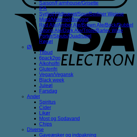
Saison/Farmhouse/Grisette
IPA
V
Syrligt/Vildtgæret/Sour/Berliner Weisse
E
Mjød/Melomel/Braggot
Red Ale/Amber Ale/Brown Ale/Bock/Dubbel
Strong Ale/Dark Ale/Triple/Barley Wine
Porter/Stouts/Quadrupel
Røgøl
Øl
Tilbud
6pack2go
Alkoholfri
Glutenfri
Vegan/Vegansk
Black week
Juleøl
Farsdag
Andet
Spiritus
Cider
Likør
Most og Sodavand
Chips
Diverse
Gaveæsker og indpakning