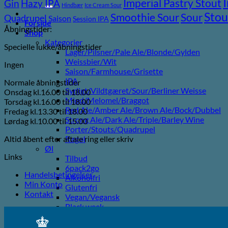
efter:
Imperial Pastry Stout
Gin
Hazy IPA
Hindbær
Ice Cream Sour
Stou
Sour
Smoothie Sour
Quadrupel
Saison
Session IPA
Forside
Åbningstider:
Shop
Kategorier
Specielle lukke/åbningstider
Lager/Pilsner/Pale Ale/Blonde/Gylden
Weissbier/Wit
Ingen
Saison/Farmhouse/Grisette
IPA
Normale åbningstider
Syrligt/Vildtgæret/Sour/Berliner Weisse
Onsdag kl.16.00 til 18.00
Mjød/Melomel/Braggot
Torsdag kl.16.00 til 18.00
Red Ale/Amber Ale/Brown Ale/Bock/Dubbel
Fredag kl.13.30 til 18.00
Strong Ale/Dark Ale/Triple/Barley Wine
Lørdag kl.10.00 til 15.00
Porter/Stouts/Quadrupel
Altid åbent efter aftale ring eller skriv
Røgøl
Øl
Links
Tilbud
6pack2go
Handelsbetingelser
Alkoholfri
Min Konto
Glutenfri
Kontakt
Vegan/Vegansk
Black week
Juleøl
Farsdag