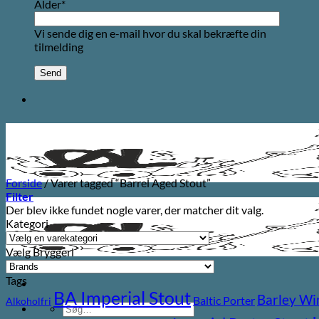
Alder*
Vi sende dig en e-mail hvor du skal bekræfte din
tilmelding
Forside
/
Varer tagged “Barrel Aged Stout”
Filter
Der blev ikke fundet nogle varer, der matcher dit valg.
Kategori
Vælg Bryggeri
Tags
BA Imperial Stout
Barley Wi
Baltic Porter
Alkoholfri
Søg