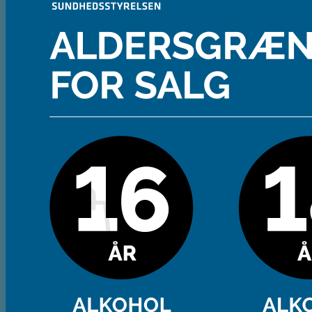
Andet
Spiritus
Cider
Likør
Most og Sodavand
Chips
Diverse
Gaveæsker og indpakning
Glas
Ølsmagning
Om ØL2GO
Kontakt
Kurv /
0,00
kr.
Ingen varer i kurven.
Tilbage til shoppen
Kasse
+