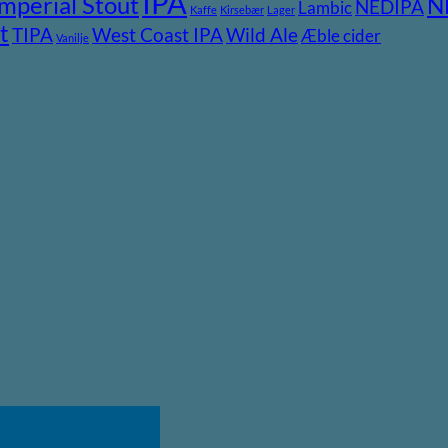
IPA
Imperial Stout
N
NEDIPA
Lambic
Kaffe
Kirsebær
Lager
t
TIPA
Wild Ale
West Coast IPA
Æble cider
Vanilje