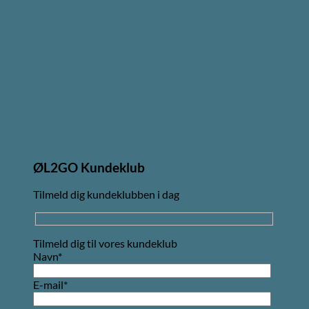
ØL2GO Kundeklub
Tilmeld dig kundeklubben i dag
Tilmeld dig til vores kundeklub
Navn*
E-mail*