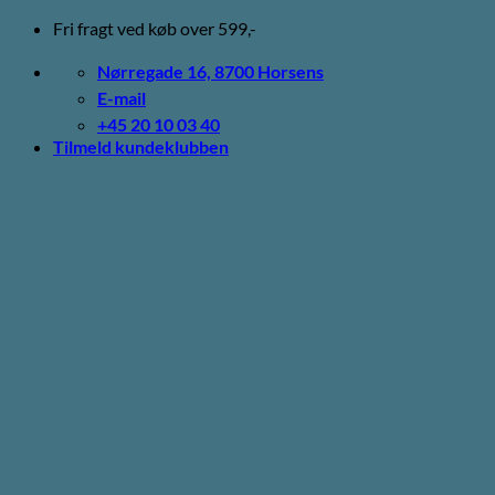
Fortsæt
Fri fragt ved køb over 599,-
til
indhold
Nørregade 16, 8700 Horsens
E-mail
+45 20 10 03 40
Tilmeld kundeklubben