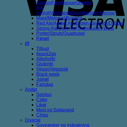
Saison/Farmhouse/Grisette
IPA
Syrligt/Vildtgæret/Sour/Berliner Weisse
Mjød/Melomel/Braggot
Red Ale/Amber Ale/Brown Ale/Bock/Dubbel
Strong Ale/Dark Ale/Triple/Barley Wine
Porter/Stouts/Quadrupel
Røgøl
Øl
Tilbud
6pack2go
Alkoholfri
Glutenfri
Vegan/Vegansk
Black week
Juleøl
Farsdag
Andet
Spiritus
Cider
Likør
Most og Sodavand
Chips
Diverse
Gaveæsker og indpakning