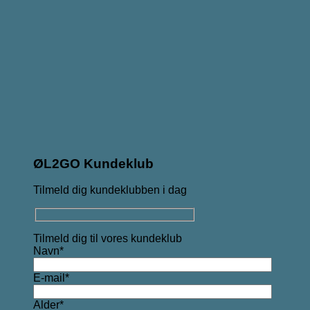
ØL2GO Kundeklub
Tilmeld dig kundeklubben i dag
Tilmeld dig til vores kundeklub
Navn*
E-mail*
Alder*