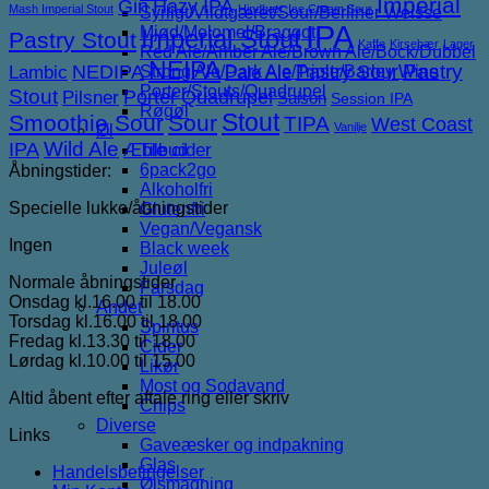
Imperial
Gin
Hazy IPA
Mash Imperial Stout
Hindbær
Ice Cream Sour
Syrligt/Vildtgæret/Sour/Berliner Weisse
IPA
Mjød/Melomel/Braggot
Imperial Stout
Pastry Stout
Kaffe
Kirsebær
Lager
Red Ale/Amber Ale/Brown Ale/Bock/Dubbel
NEIPA
NEDIPA
Pastry Sour
Pastry
Lambic
Strong Ale/Dark Ale/Triple/Barley Wine
Pale Ale
Porter/Stouts/Quadrupel
Stout
Porter
Quadrupel
Pilsner
Saison
Session IPA
Røgøl
Stout
Smoothie Sour
Sour
TIPA
West Coast
Vanilje
Øl
IPA
Wild Ale
Æble cider
Tilbud
6pack2go
Åbningstider:
Alkoholfri
Specielle lukke/åbningstider
Glutenfri
Vegan/Vegansk
Ingen
Black week
Juleøl
Normale åbningstider
Farsdag
Onsdag kl.16.00 til 18.00
Andet
Torsdag kl.16.00 til 18.00
Spiritus
Fredag kl.13.30 til 18.00
Cider
Lørdag kl.10.00 til 15.00
Likør
Most og Sodavand
Altid åbent efter aftale ring eller skriv
Chips
Diverse
Links
Gaveæsker og indpakning
Glas
Handelsbetingelser
Ølsmagning