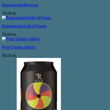
Basqueland Boyicao
70,00
kr.
Basqueland Hall of Fame
70,00
kr.
Rygr Ginger Viking
55,00
kr.