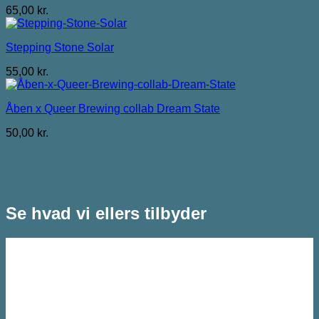
65,00
kr.
Stepping Stone Solar
55,00
kr.
Åben x Queer Brewing collab Dream State
50,00
kr.
Se hvad vi ellers tilbyder