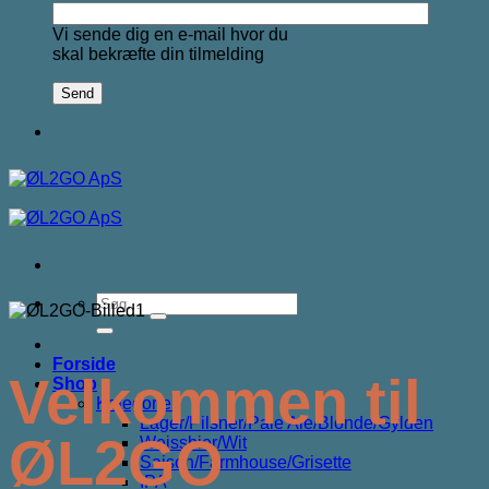
Vi sende dig en e-mail hvor du
skal bekræfte din tilmelding
Søg
efter:
Forside
Velkommen til
Shop
Kategorier
Lager/Pilsner/Pale Ale/Blonde/Gylden
ØL2GO
Weissbier/Wit
Saison/Farmhouse/Grisette
IPA