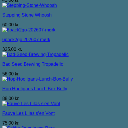
45,00
kr.
Stepping Stone Whoosh
60,00
kr.
6pack2go 202607 mørk
325,00
kr.
Bad Seed Brewing Tropadelic
56,00
kr.
Hop Hooligans Lunch Box Bully
88,00
kr.
Fauve Les Lilas s’en Vont
75,00
kr.