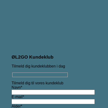
ØL2GO Kundeklub
Tilmeld dig kundeklubben i dag
Tilmeld dig til vores kundeklub
Navn*
E-mail*
Alder*