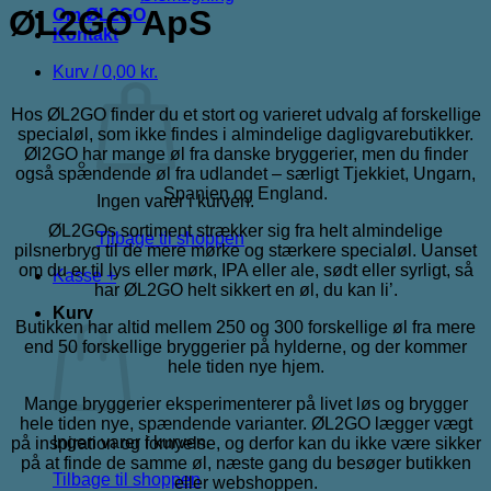
ØL2GO ApS
Om ØL2GO
Kontakt
Kurv /
0,00
kr.
Hos ØL2GO finder du et stort og varieret udvalg af forskellige
specialøl, som ikke findes i almindelige dagligvarebutikker.
Øl2GO har mange øl fra danske bryggerier, men du finder
også spændende øl fra udlandet – særligt Tjekkiet, Ungarn,
Spanien og England.
Ingen varer i kurven.
ØL2GOs sortiment strækker sig fra helt almindelige
Tilbage til shoppen
pilsnerbryg til de mere mørke og stærkere specialøl. Uanset
om du er til lys eller mørk, IPA eller ale, sødt eller syrligt, så
Kasse
+
har ØL2GO helt sikkert en øl, du kan li’.
Kurv
Butikken har altid mellem 250 og 300 forskellige øl fra mere
end 50 forskellige bryggerier på hylderne, og der kommer
hele tiden nye hjem.
Mange bryggerier eksperimenterer på livet løs og brygger
hele tiden nye, spændende varianter. ØL2GO lægger vægt
Ingen varer i kurven.
på inspiration og fornyelse, og derfor kan du ikke være sikker
på at finde de samme øl, næste gang du besøger butikken
Tilbage til shoppen
eller webshoppen.