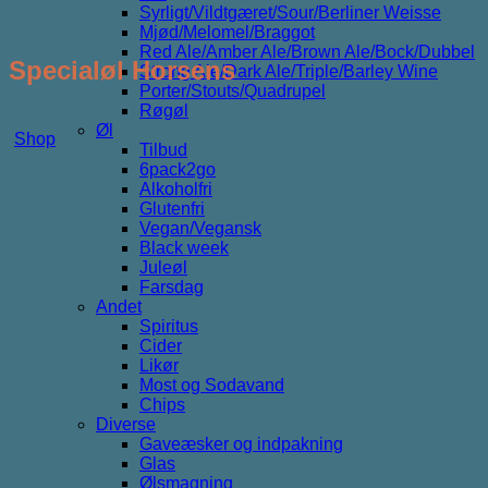
Syrligt/Vildtgæret/Sour/Berliner Weisse
Mjød/Melomel/Braggot
Red Ale/Amber Ale/Brown Ale/Bock/Dubbel
Specialøl Horsens
Strong Ale/Dark Ale/Triple/Barley Wine
Porter/Stouts/Quadrupel
Røgøl
Øl
Shop
Tilbud
6pack2go
Alkoholfri
Glutenfri
Vegan/Vegansk
Black week
Juleøl
Farsdag
Andet
Spiritus
Cider
Likør
Most og Sodavand
Chips
Diverse
Gaveæsker og indpakning
Glas
Ølsmagning