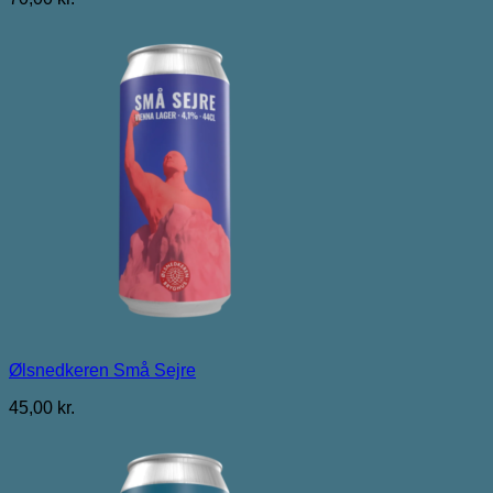
Ølsnedkeren Små Sejre
45,00
kr.